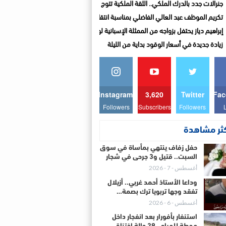
جنرالات جدد بالدرك الملكي.. الثقة الملكية تتوج مسارات مهنية متميزة
تكريم الموظف عبد العالي الفاضلي بمناسبة انتقاله إلى المديرية الإقليمية للتجهيز والن
إبراهيم دياز يحتفل بزواجه من الممثلة الإسبانية لوزا مينديز
زيادة جديدة في أسعار الوقود بداية من الليلة
Instagram
3,620
Twitter
Fac
Followers
Subscribers
Followers
كثر مشاهدة
حفل زفاف ينتهي بمأساة في سوق
السبت.. قتيل و3 جرحى في شجار
أغسطس - 7 - 2026
وداعا الأستاذ أحمد غربي.. أزيلال
تفقد وجها تربويا ترك بصمة…
أغسطس - 6 - 2026
استنفار بأفورار بعد انفجار داخل