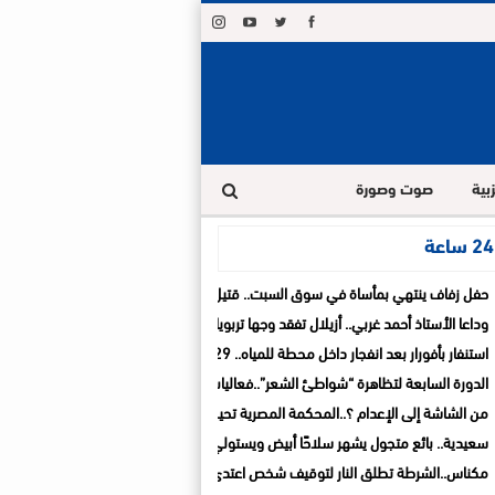
بية
صوت وصورة
ة
حفل زفاف ينتهي بمأساة في سوق السبت.. قتيل و3 جرحى في شجار
وداعا الأستاذ أحمد غربي.. أزيلال تفقد وجها تربويا ترك بصمة في قلوب تلاميذه و زملائه
استنفار بأفورار بعد انفجار داخل محطة للمياه.. 29 حالة اختناق والساكنة تغادر منازلها خوفاً من الغاز
الدورة السابعة لتظاهرة “شواطئ الشعر”..فعاليات ثقافية تواصل السفر بين المدن الشاط
من الشاشة إلى الإعدام ؟..المحكمة المصرية تحيل أوراق المذيعة سارة خليفة إلى المفت
سعيدية.. بائع متجول يشهر سلاحًا أبيض ويستولي على سيارة تابعة للجماعة قبل الفرار
مكناس..الشرطة تطلق النار لتوقيف شخص اعتدى على والديه وأصاب شرطيا بالسلاح الأ