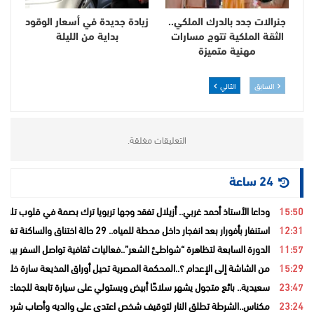
جنرالات جدد بالدرك الملكي..
زيادة جديدة في أسعار الوقود
الثقة الملكية تتوج مسارات
بداية من الليلة
مهنية متميزة
السابق
التالي
التعليقات مغلقة.
24 ساعة
15:50
وداعا الأستاذ أحمد غربي.. أزيلال تفقد وجها تربويا ترك بصمة في قلوب تلامي
12:31
استنفار بأفورار بعد انفجار داخل محطة للمياه.. 29 حالة اختناق والساكنة تغادر منازلها خوفاً من الغاز
11:57
الدورة السابعة لتظاهرة “شواطئ الشعر”..فعاليات ثقافية تواصل السفر بين ا
15:29
من الشاشة إلى الإعدام ؟..المحكمة المصرية تحيل أوراق المذيعة سارة خليفة
23:47
سعيدية.. بائع متجول يشهر سلاحًا أبيض ويستولي على سيارة تابعة للجماعة قب
23:24
مكناس..الشرطة تطلق النار لتوقيف شخص اعتدى على والديه وأصاب شرطيا ب