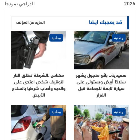
2026.
الدراجي نموذجا
قد يعجبك ايضا
المزيد عن المؤلف
وطنية
وطنية
سعيدية.. بائع متجول يشهر
مكناس..الشرطة تطلق النار
سلاحًا أبيض ويستولي على
لتوقيف شخص اعتدى على
سيارة تابعة للجماعة قبل
والديه وأصاب شرطيا بالسلاح
الفرار
الأبيض
وطنية
وطنية