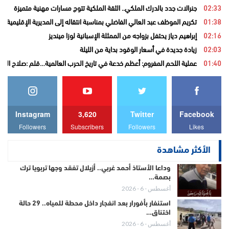
02:33
جنرالات جدد بالدرك الملكي.. الثقة الملكية تتوج مسارات مهنية متميزة
01:38
تكريم الموظف عبد العالي الفاضلي بمناسبة انتقاله إلى المديرية الإقليمية ل
02:16
إبراهيم دياز يحتفل بزواجه من الممثلة الإسبانية لوزا مينديز
02:03
زيادة جديدة في أسعار الوقود بداية من الليلة
01:40
عملية اللحم المفروم: أعظم خدعة في تاريخ الحرب العالمية…قلم :صلاح الدي
Instagram
3,620
Twitter
Facebook
Followers
Subscribers
Followers
Likes
الأكثر مشاهدة
وداعا الأستاذ أحمد غربي.. أزيلال تفقد وجها تربويا ترك
بصمة…
أغسطس - 6 - 2026
استنفار بأفورار بعد انفجار داخل محطة للمياه.. 29 حالة
اختناق…
أغسطس - 6 - 2026