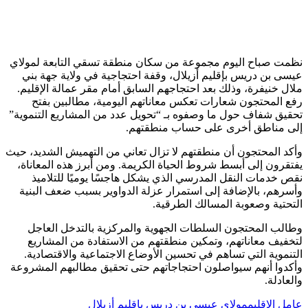
نظمت صباح اليوم مجموعة من سكان منطقة تسقي التابعة لمولاي
عيسى بن دريس بإقليم أزيلال، وقفة احتجاجية في ولاية جهة بني
ملال خنيفرة، وذلك بعد احتجاجهم السابق أمام مقر عمالة الإقليم.
رفع المحتجون شعارات تعكس معاناتهم اليومية، مطالبين بفتح
تحقيق شفاف حول ما وصفوه بـ “تحويل عدد من المشاريع التنموية”
إلى مناطق أخرى على حساب منطقتهم.
وأكد المحتجون أن منطقتهم لا تزال تعاني من التهميش الشديد، حيث
يفتقرون إلى أبسط شروط الحياة الكريمة. ومن أبرز هذه المعاناة،
نقص خدمات النقل المدرسي الذي يشكل هاجسًا يوميًا للتلاميذ
وأسرهم، بالإضافة إلى استمرار عزلة الدواوير بسبب ضعف البنية
التحتية وصعوبة المسالك الطرقية.
وطالب المحتجون السلطات الجهوية والمركزية بالتدخل العاجل
لتخفيف معاناتهم، وتمكين منطقتهم من الاستفادة من المشاريع
التنموية التي تساهم في تحسين الأوضاع الاجتماعية والاقتصادية.
وأكدوا أنهم سيواصلون احتجاجاتهم حتى تحقيق مطالبهم المشروعة
والعادلة.
عامل الإقليم
مولاي عيسى بن دريس بإقليم أزيلال