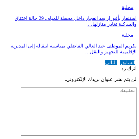
محلية
استنفار بأفورار بعد انفجار داخل محطة للمياه.. 29 حالة اختناق
والساكنة تغادر منازلها…
محلية
تكريم الموظف عبد العالي الفاضلي بمناسبة انتقاله إلى المديرية
الإقليمية للتجهيز والنقل…
السابق
التالي
اترك رد
لن يتم نشر عنوان بريدك الإلكتروني.