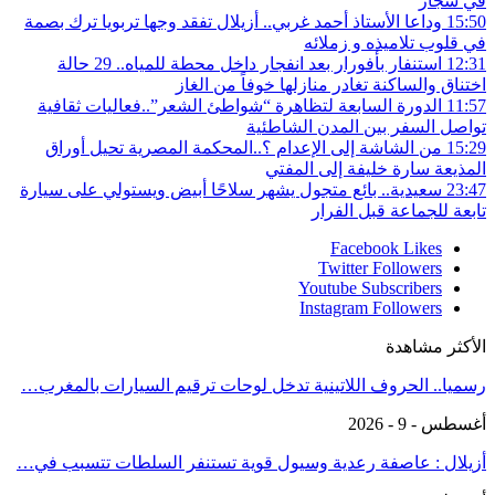
في شجار
15:50
وداعا الأستاذ أحمد غربي.. أزيلال تفقد وجها تربويا ترك بصمة
في قلوب تلاميذه و زملائه
12:31
استنفار بأفورار بعد انفجار داخل محطة للمياه.. 29 حالة
اختناق والساكنة تغادر منازلها خوفاً من الغاز
11:57
الدورة السابعة لتظاهرة “شواطئ الشعر”..فعاليات ثقافية
تواصل السفر بين المدن الشاطئية
15:29
من الشاشة إلى الإعدام ؟..المحكمة المصرية تحيل أوراق
المذيعة سارة خليفة إلى المفتي
23:47
سعيدية.. بائع متجول يشهر سلاحًا أبيض ويستولي على سيارة
تابعة للجماعة قبل الفرار
Facebook
Likes
Twitter
Followers
Youtube
Subscribers
Instagram
Followers
الأكثر مشاهدة
رسميا.. الحروف اللاتينية تدخل لوحات ترقيم السيارات بالمغرب…
أغسطس - 9 - 2026
أزيلال : عاصفة رعدية وسيول قوية تستنفر السلطات تتسبب في…