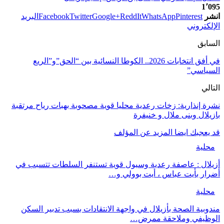
1٬095
انشر
Pinterest
WhatsApp
ReddIt
Google+
Twitter
Facebook
البريد
الإلكتروني
السابق
في أفق انتخابات 2026.. الكوطا النسائية بين “الحق”و”الريع
السياسي”
التالي
نشرة إنذارية: زخات رعدية محليا قوية مصحوبة بهبات رياح مرتقبة
بازيلال وبنى ملال و خنيفرة
قد يعجبك ايضا
المزيد عن المؤلف
محلية
أزيلال : عاصفة رعدية وسيول قوية تستنفر السلطات تتسبب في
أضرار بأيت عباس ، أيت بوولي و…
محلية
مندوبية الصحة بأزيلال في واجهة الانتقادات بسبب تدبير السكن
الوظيفي وملاحقة ممرض…