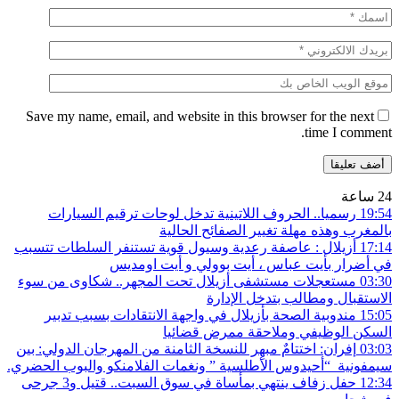
Save my name, email, and website in this browser for the next
time I comment.
24 ساعة
19:54
رسميا.. الحروف اللاتينية تدخل لوحات ترقيم السيارات
بالمغرب وهذه مهلة تغيير الصفائح الحالية
17:14
أزيلال : عاصفة رعدية وسيول قوية تستنفر السلطات تتسبب
في أضرار بأيت عباس ، أيت بوولي و أيت اومديس
03:30
مستعجلات مستشفى أزيلال تحت المجهر.. شكاوى من سوء
الاستقبال ومطالب بتدخل الإدارة
15:05
مندوبية الصحة بأزيلال في واجهة الانتقادات بسبب تدبير
السكن الوظيفي وملاحقة ممرض قضائيا
03:03
إفران: اختتامٌ مبهِر للنسخة الثامنة من المهرجان الدولي: بين
سيمفونية “أحيدوس الأطلسية ” ونغمات الفلامنكو والبوب ​​الحضري.
12:34
حفل زفاف ينتهي بمأساة في سوق السبت.. قتيل و3 جرحى