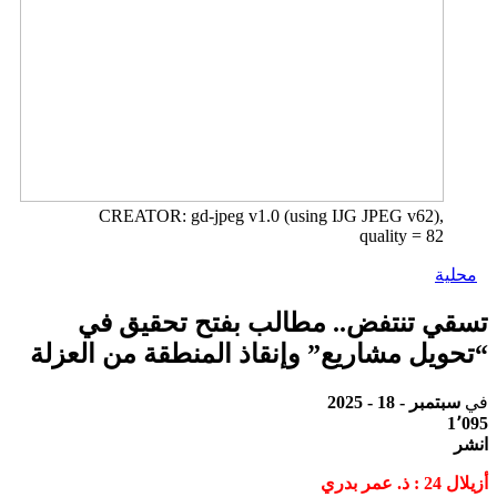
CREATOR: gd-jpeg v1.0 (using IJG JPEG v62),
quality = 82
محلية
تسقي تنتفض.. مطالب بفتح تحقيق في
“تحويل مشاريع” وإنقاذ المنطقة من العزلة
في
سبتمبر - 18 - 2025
1٬095
انشر
أزيلال 24 : ذ. عمر بدري