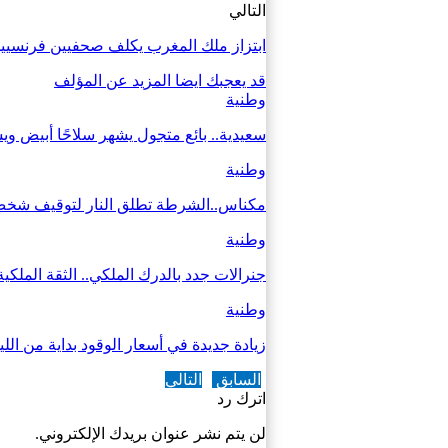
التالي
ابتزاز ملك المغرب يكلف صحفيين فرنسيي
قد يعجبك ايضا
المزيد عن المؤلف
وطنية
سعيدية.. بائع متجول يشهر سلاحًا أبيض وي
وطنية
مكناس..الشرطة تطلق النار لتوقيف شخص 
وطنية
جنرالات جدد بالدرك الملكي.. الثقة الملكي
وطنية
زيادة جديدة في أسعار الوقود بداية من اللي
السابق
التالي
اترك رد
لن يتم نشر عنوان بريدك الإلكتروني.