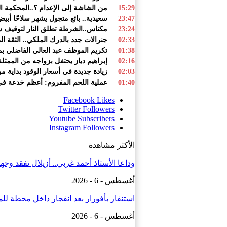
15:29
من الشاشة إلى الإعدام ؟..المحكمة ا
23:47
سعيدية.. بائع متجول يشهر سلاحًا أبي
23:24
مكناس..الشرطة تطلق النار لتوقيف 
02:33
جنرالات جدد بالدرك الملكي.. الثقة ا
01:38
تكريم الموظف عبد العالي الفاضلي بمنا
02:16
إبراهيم دياز يحتفل بزواجه من الممثلة 
02:03
زيادة جديدة في أسعار الوقود بداية من
01:40
عملية اللحم المفروم: أعظم خدعة في 
Facebook
Likes
Twitter
Followers
Youtube
Subscribers
Instagram
Followers
الأكثر مشاهدة
وداعا الأستاذ أحمد غربي.. أزيلال تفقد وج
أغسطس - 6 - 2026
استنفار بأفورار بعد انفجار داخل محطة للمياه.. 29 حالة ا
أغسطس - 6 - 2026