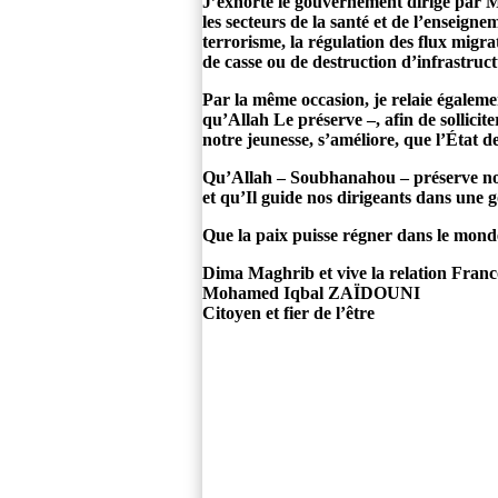
J’exhorte le gouvernement dirigé par 
les secteurs de la santé et de l’enseign
terrorisme, la régulation des flux migrat
de casse ou de destruction d’infrastruc
Par la même occasion, je relaie égalem
qu’Allah Le préserve –, afin de sollicit
notre jeunesse, s’améliore, que l’État d
Qu’Allah – Soubhanahou – préserve notre
et qu’Il guide nos dirigeants dans une 
Que la paix puisse régner dans le monde 
Dima Maghrib et vive la relation Fran
Mohamed Iqbal ZAÏDOUNI
Citoyen et fier de l’être