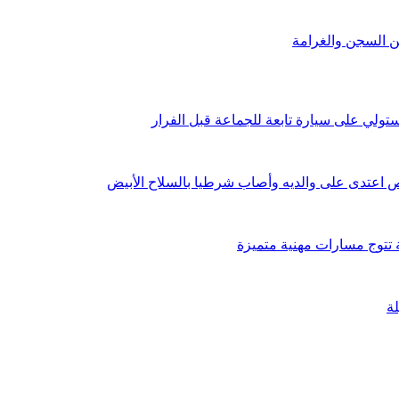
ن السجن والغرامة
ستولي على سيارة تابعة للجماعة قبل الفرار
اعتدى على والديه وأصاب شرطيا بالسلاح الأبيض
ة تتوج مسارات مهنية متميزة
لة