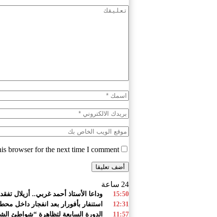
is browser for the next time I comment.
24 ساعة
15:50
وداعا الأستاذ أحمد غربي.. أزيلال تفق
12:31
استنفار بأفورار بعد انفجار داخل محطة للمياه.. 29 حالة اختناق والساكنة تغادر من
11:57
الدورة السابعة لتظاهرة “شواطئ الشع