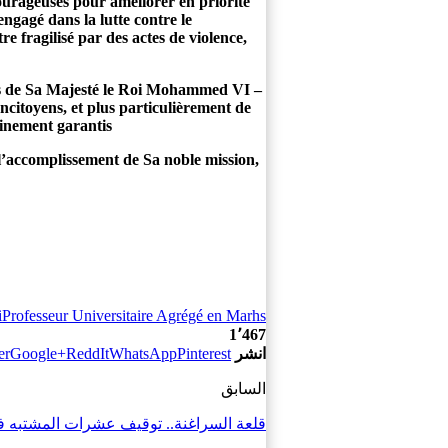
urageuses pour améliorer en priorité
engagé dans la lutte contre le
re fragilisé par des actes de violence,
èles de Sa Majesté le Roi Mohammed VI –
oncitoyens, et plus particulièrement de
leinement garantis
 l’accomplissement de Sa noble mission,
i
Professeur Universitaire Agrégé en Marhs
1٬467
انشر
Pinterest
WhatsApp
ReddIt
Google+
er
السابق
قلعة السراغنة.. توقيف عشرات المشتبه 