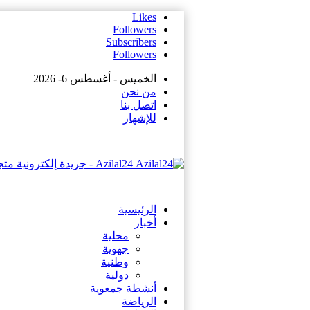
Likes
Followers
Subscribers
Followers
الخميس - أغسطس 6- 2026
من نحن
اتصل بنا
للإشهار
Azilal24 - جريدة إلكترونية متجددة على مدار الساعة
الرئيسية
أخبار
محلية
جهوية
وطنية
دولية
أنشطة جمعوية
الرياضة