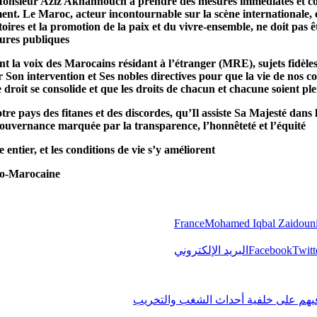
Monsieur Aziz Akhannouch à prendre des mesures immédiates et co
ement. Le Maroc, acteur incontournable sur la scène internationale, 
oires et la promotion de la paix et du vivre-ensemble, ne doit pas êt
tures publiques
ent la voix des Marocains résidant à l’étranger (MRE), sujets fid
er Son intervention et Ses nobles directives pour que la vie de nos c
e droit se consolide et que les droits de chacun et chacune soient p
 pays des fitanes et des discordes, qu’Il assiste Sa Majesté dans
gouvernance marquée par la transparence, l’honnêteté et l’équité
entier, et les conditions de vie s’y améliorent
co-Marocaine
France
Mohamed Iqbal Zaidoun
Twitt
Facebook
البريد الإلكتروني
فيهم على خلفية أحداث الشغب والتخريب