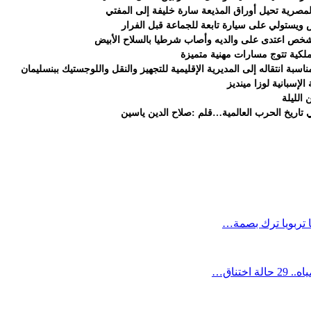
لمصرية تحيل أوراق المذيعة سارة خليفة إلى المفتي
ض ويستولي على سيارة تابعة للجماعة قبل الفرار
شخص اعتدى على والديه وأصاب شرطيا بالسلاح الأبيض
لملكية تتوج مسارات مهنية متميزة
سبة انتقاله إلى المديرية الإقليمية للتجهيز والنقل واللوجستيك ببنسليمان
الإسبانية لوزا مينديز
 الليلة
تاريخ الحرب العالمية…قلم :صلاح الدين ياسين
ها تربويا ترك بصمة…
ختناق…