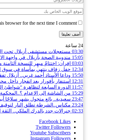
is browser for the next time I comment.
24 ساعة
03:30
مستعجلات مستشفى أزيلال تحت المج
15:05
مندوبية الصحة بأزيلال في واجهة ا
03:03
إفران: اختتامٌ مبهِر للنسخة الثامن
12:34
حفل زفاف ينتهي بمأساة في سوق السبت.. قتيل
15:50
وداعا الأستاذ أحمد غربي.. أزيلال تف
12:31
استنفار بأفورار بعد انفجار داخل محطة للمياه.. 29 حالة اختناق والساكنة تغادر
11:57
الدورة السابعة لتظاهرة “شواطئ ال
15:29
من الشاشة إلى الإعدام ؟..المحكمة 
23:47
سعيدية.. بائع متجول يشهر سلاحًا أ
23:24
مكناس..الشرطة تطلق النار لتوقيف
02:33
جنرالات جدد بالدرك الملكي.. الثقة 
Facebook
Likes
Twitter
Followers
Youtube
Subscribers
Instagram
Followers