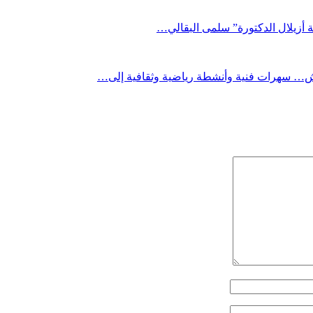
ة أزيلال الدكتورة” سلمى البقالي…
رش… سهرات فنية وأنشطة رياضية وثقافية إلى…