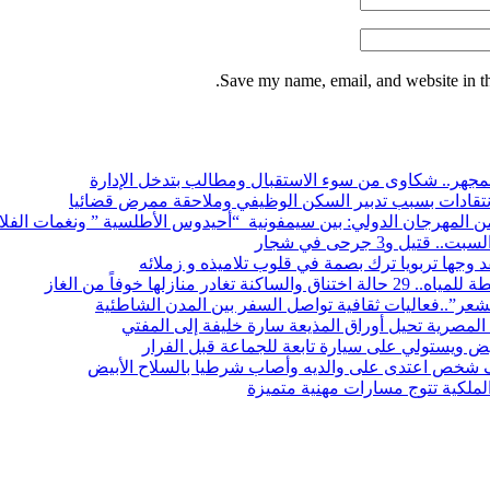
Save my name, email, and website in th
هر.. شكاوى من سوء الاستقبال ومطالب بتدخل الإدارة
لانتقادات بسبب تدبير السكن الوظيفي وملاحقة ممرض قضائيا
ة من المهرجان الدولي: بين سيمفونية “أحيدوس الأطلسية ” ونغمات الفلا
 و3 جرحى في شجار
قد وجها تربويا ترك بصمة في قلوب تلاميذه و زملائه
 منازلها خوفاً من الغاز
شعر”..فعاليات ثقافية تواصل السفر بين المدن الشاطئية
المصرية تحيل أوراق المذيعة سارة خليفة إلى المفتي
بيض ويستولي على سيارة تابعة للجماعة قبل الفرار
 شخص اعتدى على والديه وأصاب شرطيا بالسلاح الأبيض
الملكية تتوج مسارات مهنية متميزة