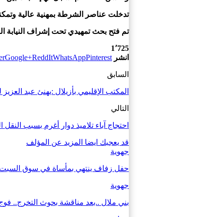
تدخلت عناصر الشرطة بمهنية عالية وتمكنت 
تم فتح بحث تمهيدي تحت إشراف النيابة الع
1٬725
انشر
Pinterest
WhatsApp
ReddIt
Google+
er
السابق
المكتب الإقليمي بأزيلال :يهنئ عبد العزيز ل
التالي
احتجاج آباء تلاميذ دوار أغرم بسبب النقل
قد يعجبك ايضا
المزيد عن المؤلف
جهوية
حفل زفاف ينتهي بمأساة في سوق السبت.. قتيل و3 جرح
جهوية
بني ملال ..بعد مناقشة بحوث التخرج.. فو