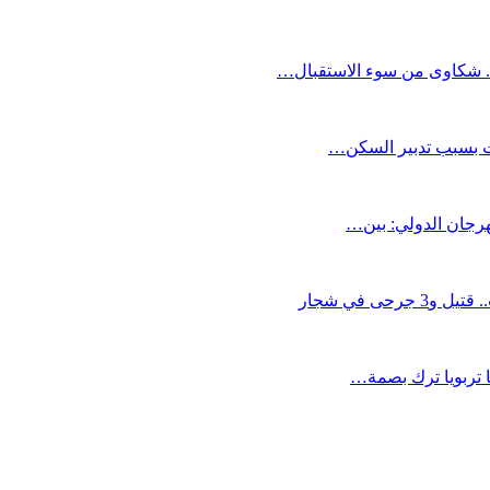
 شكاوى من سوء الاستقبال…
دات بسبب تدبير السكن…
مهرجان الدولي: بين…
ى في شجار
ها تربويا ترك بصمة…