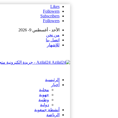
Likes
Followers
Subscribers
Followers
الأحد - أغسطس 9- 2026
من نحن
اتصل بنا
للإشهار
Azilal24 - جريدة إلكترونية متجددة على مدار الساعة
الرئيسية
أخبار
محلية
جهوية
وطنية
دولية
أنشطة جمعوية
الرياضة