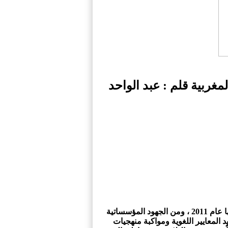
لمغربية قلم : عبد الواحد
في الآونة الأخيرة، شهدنا تحولاً ملموساً في مجال تدريس اللغة الأمازيغية بالمغرب، ينبع من الاعتراف الدستوري بها عام 2011 ، ومن الجهود المؤسساتية
د المعايير اللغوية ومواكبة منهجيات