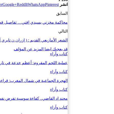
انشر
Pinterest
WhatsApp
ReddIt
Google+
er
السابق
محاكمة مخزني بسيدي إفني… تفاصيل قضية
التالي
الشعر الأمازيعي القديم : ( إزران ن تايري أ
قد يعجبك ايضا
المزيد عن المؤلف
كتاب وآراء
عملية اللحم المفروم: أعظم خدعة في تاري
كتاب وآراء
الهجرة الجماعية في شمال المغرب: قراءة
كتاب وآراء
محند إد القاضي.. كفاءة سوسية تفرض نفسها
كتاب وآراء