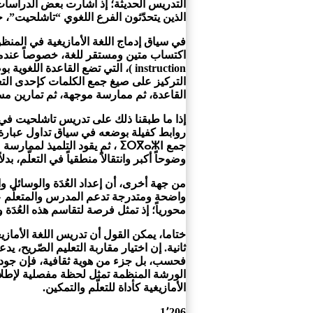
التدريس الحديثة؛ إذ أشارت بعض الدراسات 
الذين يتحدّثون الفرع اللغوي “تاشلحيت”، 
في سياق إدماج اللغة الأمازيغية في المنظ
instruction )، التي تضع القاعدة 
التركيز على صيغ جمع الكلمات كإحدى التع
القاعدة، ثم ممارسة موجهة، ثم تمارين مست
إذا ما طبقنا ذلك على تدريس تاشلحيت في 
جمع ⵉⵔⴳⴰⵣⵏ ، ثم يقود التلميذ
وضوحاً أكبر وانتقالاً منطقياً في التعلّم، بدلا
من جهة أخرى، أن إعداد العُدَة والوسائل وال
محورياً؛ إذ تمثل فرصة لتقاسم هذه العُدَة
ختاما، يمكن القول أن تدريس اللغة الأمازيغ
ثانية. إن اختيار مقاربة التعليم الصّريح، 
فحسب، بل جزء من هوية ثقافية، فإن جودة ت
الورشة المنظمة تمثل لحظة مفصلية لإطلا
الأمازيغية كأداة للتعلّم والتمكين.
1٬206