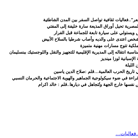
ر”..فعاليات ثقافية تواصل السفر بين المدن الشاطئية
لمصرية تحيل أوراق المذيعة سارة خليفة إلى المفتي
ض ويستولي على سيارة تابعة للجماعة قبل الفرار
شخص اعتدى على والديه وأصاب شرطيا بالسلاح الأبيض
لملكية تتوج مسارات مهنية متميزة
سبة انتقاله إلى المديرية الإقليمية للتجهيز والنقل واللوجستيك ببنسليمان
الإسبانية لوزا مينديز
 الليلة
تاريخ الحرب العالمية…قلم :صلاح الدين ياسين
اءة في ضوء سيكولوجية الجماهير والهوية الاجتماعية والحرمان النسبي
فسها خارج الجهة وتُتجاهل في ديارها..قلم : خالد اكرام
.فعاليات…