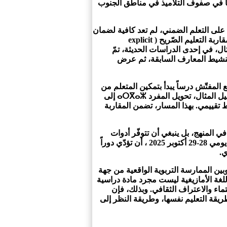
اكاً في صفوف التلاميذ في مناطق الجنوب
 على التعلم الضمني، لم تعد كافية لضمان
اكتساب متين ومستقر للغة، خصوصاً عندما يكون المتعلّم غير ناطق أصلي بها. ومن هنا برزت الحاجة إلى اعتماد مقاربة التعليم الصّريح ( explicit
لمثال، في إحدى الدراسات الحديثة، تمّ
بتنشيط المعارف السابقة، ثم عرض
مفتّش درساً يبدأ بتمكين المتعلم من
روابط كفيلة بوضعه في سياق تداول عبارة مألوفة في بيئته اليومية، ثم يعرض القاعدة في صيغة واضحة .على سبيل المثال، تحويل المفرد ⴰⵔⴳⴰⵣ إلى
شاط تقييمي. بهذا المسار، تضمن المقاربة
في المنهج، بل ينبغي أن تتوفّر أدوات
واضحة ومتدرجة تدعم المدرس والمتعلّم على حدّ سواء. وفي هذا السياق، يمكن للورشة المنظمة بمدينة مراكش يومي 28-29 أكتوبر 2025 ، أن تؤدّي دوراً
ي.
وبين الممارسة التربوية الواقعية من جهة
 اللغة الأمازيغية ليست مجرد مادة دراسية
ماء والاعتراف الثقافي. وبذلك، فإن
قة التعليم نفسها، وطريقة النظر إلى