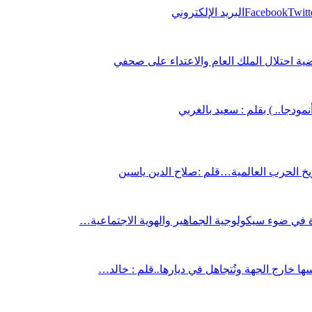
Twitt
Facebook
البريد الإلكتروني
 احتلال الملك العام والاعتداء على صحفي
نمودجا.. ) بقلم : سعيد بالغربي
خ الحرب العالمية…قلم :صلاح الدين ياسين
 في ضوء سيكولوجية الجماهير والهوية الاجتماعية…
 خارج الجهة وتُتجاهل في ديارها..قلم : خالد…