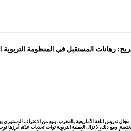
صّريح: رهانات المستقبل في المنظومة التربوية ا
تصة. ومع ذلك، لا تزال العملية التربوية تواجه تحديات عدّة، أبرزها توحي