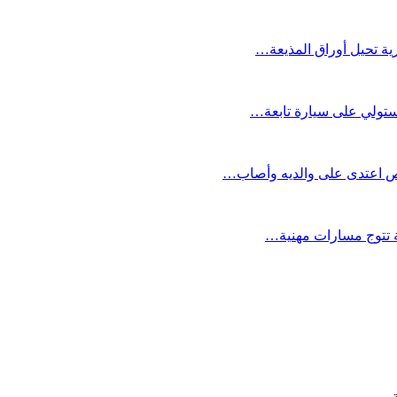
ية تحيل أوراق المذيعة…
يستولي على سيارة تابعة…
ص اعتدى على والديه وأصاب…
ية تتوج مسارات مهنية…