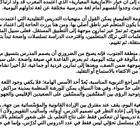
إلى أن خيار «الأمازيغية المعيارية» الذي اعتمده المغرب قد ولد ارتب
حيث وجدوا أنفسهم أمام لغة مدرسية مختلفة عن لغة تداولهم اليومية.
ومة التعليمية، يمكن القول أن منهجيات التدريس التقليدية التي اعتمدت
اللغوية بوضوح، ثم تمرّ عبر تمارين موجهة إلى التطبيق المستقل. فعلى سبيل ا
لمات التي تربّك المتعلّمين، واقترحت الدراسة تسلسلات واضحة تبدأ 
قلة، ثم تقييم.
منطقة الجنوب، فإنه يصبح من الضروري أن يصمم المدرس بتنسيق مع ال
 لممارسة موجهة ضمن الصف، وبعدها إلى تمارين فردية أو جماعية، ثمّ أخيرا ن
ً من الاكتفاء بالاستماع أو التقليد.
مراجع التربوية المناسبة، يُعدّ أحد الأسس الهامة؛ فلا يكفي وجود اللغة 
 وتوحيد الرؤى بين المفتّشين والمنسّقين على الصعيدين الإقليمي والجهو
ية اليوم، يقف عند مفترق بين الإرادة القانونية والمؤسّساتية من جهة، 
يدعونا إلى إعادة النظر في تصميم الدرس، أدواته، وأساليب التقويم. ولأن
دريسها لن تنعكس فقط على نتاج التعلّم، بل على شعور المتعلّم بالانت
ق مسلسل تحوّلي ليس فقط في عدد الدروس التي تُدرّس، وإنما في طري