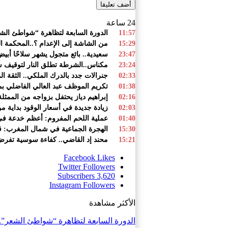
24 ساعة
11:57
الدورة السابعة لتظاهرة “شواطئ الشع
15:29
من الشاشة إلى الإعدام ؟..المحكمة ا
23:47
سعيدية.. بائع متجول يشهر سلاحًا أبي
23:24
مكناس..الشرطة تطلق النار لتوقيف 
02:33
جنرالات جدد بالدرك الملكي.. الثقة ا
01:38
تكريم الموظف عبد العالي الفاضلي بمنا
02:16
إبراهيم دياز يحتفل بزواجه من الممثلة 
02:03
زيادة جديدة في أسعار الوقود بداية من
01:40
عملية اللحم المفروم: أعظم خدعة في 
15:30
الهجرة الجماعية في شمال المغرب: قر
15:21
محند إد القاضي.. كفاءة سوسية تفرض ن
Facebook
Likes
Twitter
Followers
Subscribers
3,620
Instagram
Followers
الأكثر مشاهدة
الدورة السابعة لتظاهرة “شواطئ الشعر”.