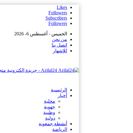
Likes
Followers
Subscribers
Followers
الخميس - أغسطس 6- 2026
من نحن
اتصل بنا
للإشهار
Azilal24 - جريدة إلكترونية متجددة على مدار الساعة
الرئيسية
أخبار
محلية
جهوية
وطنية
دولية
أنشطة جمعوية
الرياضة