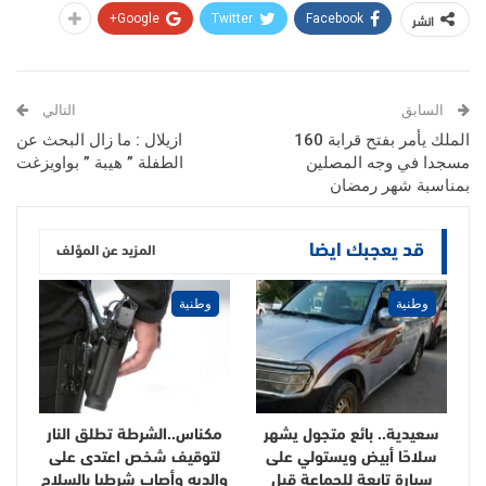
انشر
Google+
Twitter
Facebook
السابق
التالي
الملك يأمر بفتح قرابة 160
ازيلال : ما زال البحث عن
مسجدا في وجه المصلين
الطفلة ” هيبة ” بواويزغت
بمناسبة شهر رمضان
قد يعجبك ايضا
المزيد عن المؤلف
وطنية
وطنية
سعيدية.. بائع متجول يشهر
مكناس..الشرطة تطلق النار
سلاحًا أبيض ويستولي على
لتوقيف شخص اعتدى على
سيارة تابعة للجماعة قبل
والديه وأصاب شرطيا بالسلاح