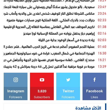
23:47
سعيدية.. بائع متجول يشهر سلاحًا أبيض ويستولي على سيارة تابعة للجماعة قب
23:24
مكناس..الشرطة تطلق النار لتوقيف شخص اعتدى على والديه وأصاب شرطيا ب
02:33
جنرالات جدد بالدرك الملكي.. الثقة الملكية تتوج مسارات مهنية متميزة
01:38
تكريم الموظف عبد العالي الفاضلي بمناسبة انتقاله إلى المديرية الإقليمية ل
02:16
إبراهيم دياز يحتفل بزواجه من الممثلة الإسبانية لوزا مينديز
02:03
زيادة جديدة في أسعار الوقود بداية من الليلة
01:40
عملية اللحم المفروم: أعظم خدعة في تاريخ الحرب العالمية…قلم :صلاح الدي
15:30
الهجرة الجماعية في شمال المغرب: قراءة في ضوء سيكولوجية الجماهير والهو
15:21
محند إد القاضي.. كفاءة سوسية تفرض نفسها خارج الجهة وتُتجاهل في ديارها..
13:39
موجة حر قوية مرتقبة غداً الاثنين تصل إلى 46 درجة بمراكش و 42 بخريبكة وبني ملال …ازيلال 41
Instagram
3,620
Twitter
Facebook
Followers
Subscribers
Followers
Likes
الأكثر مشاهدة