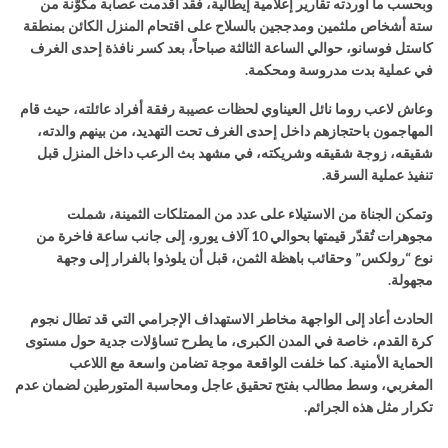
وبحسب ما أوردته تقارير إعلامية إيطالية، فقد أقدمت عصابة مكوّنة من
ستة أشخاص ملثمين ومدججين بالسلاح على اقتحام المنزل الكائن بمنطقة
كاستل فوسانو، حوالي الساعة الثالثة صباحاً، بعد كسر نافذة إحدى الغرف
في عملية بدت مدروسة ومحكمة.
وعاش لاعب
روما
نائل العيناوي لحظات عصيبة رفقة أفراد عائلته، حيث قام
المهاجمون باحتجازهم داخل إحدى الغرف تحت التهديد، من بينهم والدته،
شقيقه، زوجة شقيقه وشريكته، في مشهد بث الرعب داخل المنزل قبل
تنفيذ عملية السرقة.
وتمكن الجناة من الاستيلاء على عدد من الممتلكات الثمينة، شملت
مجوهرات تُقدّر قيمتها بحوالي 10 آلاف يورو، إلى جانب ساعة فاخرة من
نوع “رولكس” وحقائب باهظة الثمن، قبل أن يلوذوا بالفرار إلى وجهة
مجهولة.
الحادث أعاد إلى الواجهة مخاطر الاستهداف الإجرامي التي قد تطال نجوم
كرة القدم، خاصة في المدن الكبرى، ما يطرح تساؤلات جدية حول مستوى
الحماية الأمنية. كما خلفت الواقعة موجة تضامن واسعة مع اللاعب
المغربي، وسط مطالب بفتح تحقيق عاجل ومحاسبة المتورطين لضمان عدم
تكرار مثل هذه الجرائم.