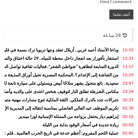
time I comment.
24 ساعة
15:50
وداعا الأستاذ أحمد غربي.. أزيلال تفقد وجها تربويا ترك بصمة في قلوب ت
12:31
استنفار بأفورار بعد انفجار داخل محطة للمياه.. 29 حالة اختناق والساكنة تغادر منازلها خوفاً من الغاز
11:57
الدورة السابعة لتظاهرة “شواطئ الشعر”..فعاليات ثقافية تواصل السفر
15:29
من الشاشة إلى الإعدام ؟..المحكمة المصرية تحيل أوراق المذيعة سارة
23:47
سعيدية.. بائع متجول يشهر سلاحًا أبيض ويستولي على سيارة تابعة للجم
23:24
مكناس..الشرطة تطلق النار لتوقيف شخص اعتدى على والديه وأصاب ش
02:33
جنرالات جدد بالدرك الملكي.. الثقة الملكية تتوج مسارات مهنية متميزة
01:38
تكريم الموظف عبد العالي الفاضلي بمناسبة انتقاله إلى المديرية الإقلي
02:16
إبراهيم دياز يحتفل بزواجه من الممثلة الإسبانية لوزا مينديز
02:03
زيادة جديدة في أسعار الوقود بداية من الليلة
01:40
عملية اللحم المفروم: أعظم خدعة في تاريخ الحرب العالمية…قلم :صلا