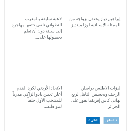
إبراهيم دياز يحتفل بزواجه من
لاعبة سابقة بالمغرب
الممثلة الإسبانية لوزا مينديز
التطواني تلقى حتفها مهاجرة
إلى سبتة دون أن تعلم
بحصولها على…
لبؤات الاطلس يواصلن
الاتحاد الأردني لكرة القدم
الزحف ويحسمن التاهل لربع
أعلن تعيين بادو الزاكي مدرباً
نهائي كاس إفريقيا بفوز على
للمنتخب الأول خلفاً
الجزائر
لمواطنه…
السابق
التالي