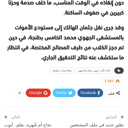
دون إنقاذه في الوقت المناسب، ما خلف صدمة وحزنًا
كبيرين في صفوف الساكنة.
وقد جرى نقل جثمان الهالك إلى مستودع الأموات
بالمستشفى الجهوي محمد الخامس بطنجة، في حين
تم حجز الكلاب من طرف المصالح المختصة، في انتظار
ما ستكشف عنه نتائج التحقيق الجاري.
ثلاثة كلاب تنهي حياة صاحبهم
وفاة شاب بطنجة
1٬287
انشر
Google+
Twitter
Facebook
السابق
التالي
تطور جديد في ملف المشجعين
نجاح أم شُهرة…بقلم : أيوب