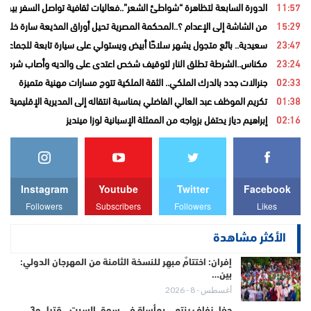
11:57
الدورة السابعة لتظاهرة “شواطئ الشعر”..فعاليات ثقافية تواصل السفر بين ا
15:29
من الشاشة إلى الإعدام ؟..المحكمة المصرية تحيل أوراق المذيعة سارة خليفة
23:47
سعيدية.. بائع متجول يشهر سلاحًا أبيض ويستولي على سيارة تابعة للجماعة قب
23:24
مكناس..الشرطة تطلق النار لتوقيف شخص اعتدى على والديه وأصاب شرطيا ب
02:33
جنرالات جدد بالدرك الملكي.. الثقة الملكية تتوج مسارات مهنية متميزة
01:38
تكريم الموظف عبد العالي الفاضلي بمناسبة انتقاله إلى المديرية الإقليمية ل
02:16
إبراهيم دياز يحتفل بزواجه من الممثلة الإسبانية لوزا مينديز
Instagram
Youtube
Twitter
Facebook
Followers
Subscribers
Followers
Likes
الأكثر مشاهدة
إفران: اختتامٌ مبهِر للنسخة الثامنة من المهرجان الدولي:
بين…
أغسطس - 8 - 2026
حفل زفاف ينتهي بمأساة في سوق السبت.. قتيل و3