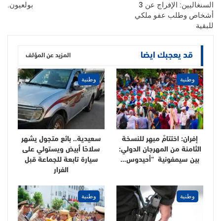
السنغاليين: الإفراج عن 3
بولعيون.
أشخاص وطلب عفو ملكي
للبقية
قد يعجبك ايضا
المزيد عن المؤلف
وطنية
وطنية
إفران: اختتامٌ مبهِر للنسخة
سعيدية.. بائع متجول يشهر
الثامنة من المهرجان الدولي:
سلاحًا أبيض ويستولي على
بين سيمفونية “أحيدوس…
سيارة تابعة للجماعة قبل
الفرار
وطنية
وطنية