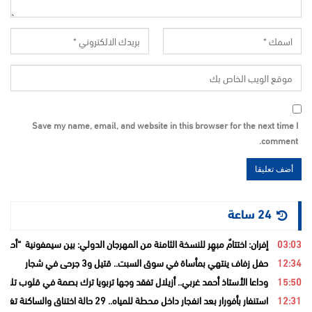
Save my name, email, and website in this browser for the next time I
comment.
24 ساعة
03:03
إفران: اختتامٌ مبهِر للنسخة الثامنة من المهرجان الدولي: بين سيمفونية “أح
12:34
حفل زفاف ينتهي بمأساة في سوق السبت.. قتيل و3 جرحى في شجار
15:50
وداعا الأستاذ أحمد غربي.. أزيلال تفقد وجها تربويا ترك بصمة في قلوب تلامي
12:31
استنفار بأفورار بعد انفجار داخل محطة للمياه.. 29 حالة اختناق والساكنة تغادر منازلها خوفاً من الغاز