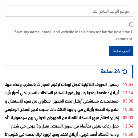
Save my name, email, and website in this browser for the next time I
comment.
24 ساعة
19:54
رسميا.. الحروف اللاتينية تدخل لوحات ترقيم السيارات بالمغرب وهذه مهلة تغيي
17:14
أزيلال : عاصفة رعدية وسيول قوية تستنفر السلطات تتسبب في أضرار بأيت ع
03:30
مستعجلات مستشفى أزيلال تحت المجهر.. شكاوى من سوء الاستقبال ومطال
15:05
مندوبية الصحة بأزيلال في واجهة الانتقادات بسبب تدبير السكن الوظيفي و
03:03
إفران: اختتامٌ مبهِر للنسخة الثامنة من المهرجان الدولي: بين سيمفونية “أح
12:34
حفل زفاف ينتهي بمأساة في سوق السبت.. قتيل و3 جرحى في شجار
15:50
وداعا الأستاذ أحمد غربي.. أزيلال تفقد وجها تربويا ترك بصمة في قلوب تلامي