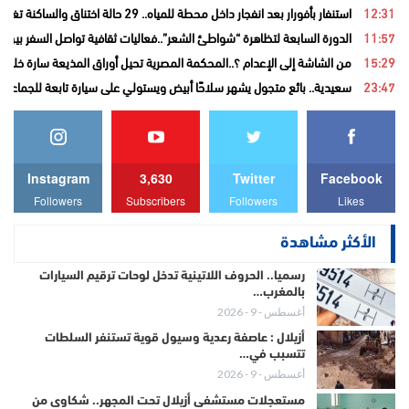
12:31
استنفار بأفورار بعد انفجار داخل محطة للمياه.. 29 حالة اختناق والساكنة تغادر منازلها خوفاً من الغاز
11:57
الدورة السابعة لتظاهرة “شواطئ الشعر”..فعاليات ثقافية تواصل السفر بين ا
15:29
من الشاشة إلى الإعدام ؟..المحكمة المصرية تحيل أوراق المذيعة سارة خليفة
23:47
سعيدية.. بائع متجول يشهر سلاحًا أبيض ويستولي على سيارة تابعة للجماعة قب
Instagram
3,630
Twitter
Facebook
Followers
Subscribers
Followers
Likes
الأكثر مشاهدة
رسميا.. الحروف اللاتينية تدخل لوحات ترقيم السيارات
بالمغرب…
أغسطس - 9 - 2026
أزيلال : عاصفة رعدية وسيول قوية تستنفر السلطات
تتسبب في…
أغسطس - 9 - 2026
مستعجلات مستشفى أزيلال تحت المجهر.. شكاوى من