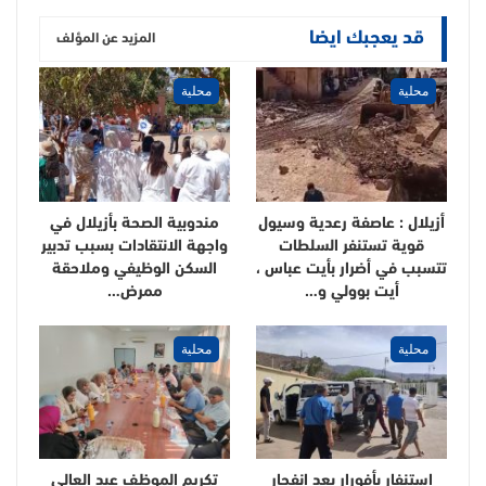
قد يعجبك ايضا
المزيد عن المؤلف
محلية
محلية
أزيلال : عاصفة رعدية وسيول
مندوبية الصحة بأزيلال في
قوية تستنفر السلطات
واجهة الانتقادات بسبب تدبير
تتسبب في أضرار بأيت عباس ،
السكن الوظيفي وملاحقة
أيت بوولي و…
ممرض…
محلية
محلية
استنفار بأفورار بعد انفجار
تكريم الموظف عبد العالي