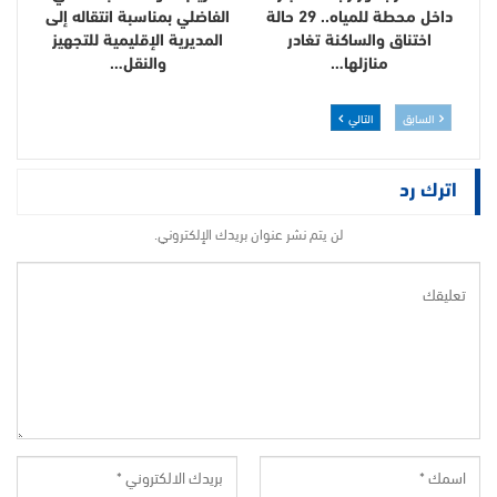
داخل محطة للمياه.. 29 حالة
الفاضلي بمناسبة انتقاله إلى
اختناق والساكنة تغادر
المديرية الإقليمية للتجهيز
منازلها…
والنقل…
السابق
التالي
اترك رد
لن يتم نشر عنوان بريدك الإلكتروني.