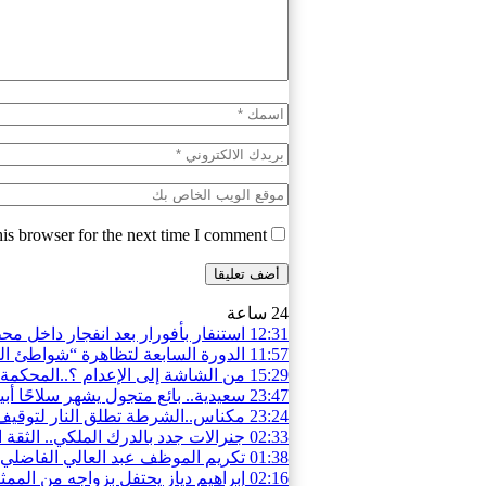
is browser for the next time I comment.
24 ساعة
12:31
استنفار بأفورار بعد انفجار داخل محطة للمياه.. 29 حالة اختناق والساكنة تغادر
11:57
الدورة السابعة لتظاهرة “شواطئ ال
15:29
من الشاشة إلى الإعدام ؟..المحكمة 
23:47
سعيدية.. بائع متجول يشهر سلاحًا أ
23:24
مكناس..الشرطة تطلق النار لتوقيف
02:33
جنرالات جدد بالدرك الملكي.. الثقة 
01:38
تكريم الموظف عبد العالي الفاضلي بم
02:16
إبراهيم دياز يحتفل بزواجه من الممثلة