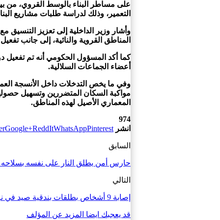
التعمير، وذلك لدراسة طلبات مشاريع البناء
وأشار وزير الداخلية إلى تعزيز التنسيق 
المناطق القروية والنائية، إلى جانب تفعيل
كما أكد المسؤول الحكومي أنه تم تفعيل د
أعضاء الجماعات السلالية.
وفي ما يخص التدخلات داخل الأنسجة العمر
مواكبة السكان المتضررين وتسهيل حصولهم ع
المعماري الأصيل لهذه المناطق.
974
انشر
Pinterest
WhatsApp
ReddIt
Google+
er
السابق
حارس أمن يطلق النار على نفسه بسلاحه ا
التالي
إصابة 9 أشخاص بطلقات بندقية صيد في نزاع بين “دواوير” بضواحي أولاد موسى ببني ملال
قد يعجبك ايضا
المزيد عن المؤلف