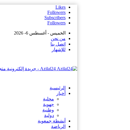
Likes
Followers
Subscribers
Followers
الخميس - أغسطس 6- 2026
من نحن
اتصل بنا
للإشهار
Azilal24 - جريدة إلكترونية متجددة على مدار الساعة
الرئيسية
أخبار
محلية
جهوية
وطنية
دولية
أنشطة جمعوية
الرياضة