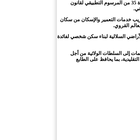
على مساطر البناء بالوسط القروي، من بينها تفعيل اللجان الإدارية الخاصة بالاستثناءات المنصوص عليها في المادة 35 من المرسوم التطبيقي لقانون
ني.
تقريب خدمات التعمير والإسكان من سكان
عالم القروي.
لأراضي السلالية لبناء سكن شخصي لفائدة
مات إلى السلطات الولائية من أجل
تقليدية، بما يحافظ على الطابع