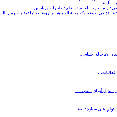
ن الليلة
ي تاريخ الحرب العالمية…قلم :صلاح الدين ياسين
قراءة في ضوء سيكولوجية الجماهير والهوية الاجتماعية والحرمان الن
ختناق…
.فعاليات…
ية تحيل أوراق المذيعة…
يستولي على سيارة تابعة…