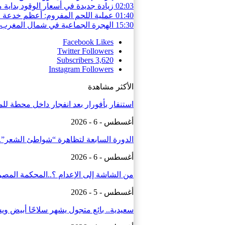
02:03
زيادة جديدة في أسعار الوقود بداية م
01:40
عملية اللحم المفروم: أعظم خدعة ف
15:30
الهجرة الجماعية في شمال المغرب: 
Facebook
Likes
Twitter
Followers
Subscribers
3,620
Instagram
Followers
الأكثر مشاهدة
استنفار بأفورار بعد انفجار داخل محطة للمياه.. 29 حالة ا
أغسطس - 6 - 2026
الدورة السابعة لتظاهرة “شواطئ الشعر”.
أغسطس - 6 - 2026
من الشاشة إلى الإعدام ؟..المحكمة المصر
أغسطس - 5 - 2026
سعيدية.. بائع متجول يشهر سلاحًا أبيض و