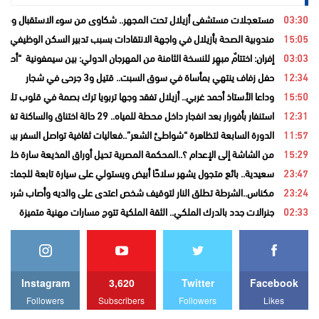
03:30
مستعجلات مستشفى أزيلال تحت المجهر.. شكاوى من سوء الاستقبال ومطال
15:05
مندوبية الصحة بأزيلال في واجهة الانتقادات بسبب تدبير السكن الوظيفي و
03:03
إفران: اختتامٌ مبهِر للنسخة الثامنة من المهرجان الدولي: بين سيمفونية “أح
12:34
حفل زفاف ينتهي بمأساة في سوق السبت.. قتيل و3 جرحى في شجار
15:50
وداعا الأستاذ أحمد غربي.. أزيلال تفقد وجها تربويا ترك بصمة في قلوب تلامي
12:31
استنفار بأفورار بعد انفجار داخل محطة للمياه.. 29 حالة اختناق والساكنة تغادر منازلها خوفاً من الغاز
11:57
الدورة السابعة لتظاهرة “شواطئ الشعر”..فعاليات ثقافية تواصل السفر بين ا
15:29
من الشاشة إلى الإعدام ؟..المحكمة المصرية تحيل أوراق المذيعة سارة خليفة
23:47
سعيدية.. بائع متجول يشهر سلاحًا أبيض ويستولي على سيارة تابعة للجماعة قب
23:24
مكناس..الشرطة تطلق النار لتوقيف شخص اعتدى على والديه وأصاب شرطيا ب
02:33
جنرالات جدد بالدرك الملكي.. الثقة الملكية تتوج مسارات مهنية متميزة
Instagram
3,620
Twitter
Facebook
Followers
Subscribers
Followers
Likes