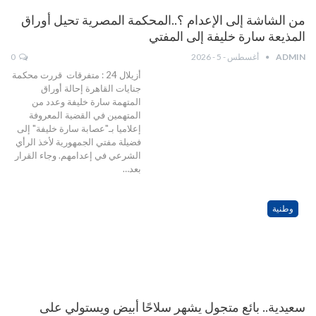
من الشاشة إلى الإعدام ؟..المحكمة المصرية تحيل أوراق
المذيعة سارة خليفة إلى المفتي
ADMIN
أغسطس - 5 - 2026
0
أزيلال 24 : متفرقات قررت محكمة
جنايات القاهرة إحالة أوراق
المتهمة سارة خليفة وعدد من
المتهمين في القضية المعروفة
إعلاميا بـ"عصابة سارة خليفة" إلى
فضيلة مفتي الجمهورية لأخذ الرأي
الشرعي في إعدامهم. وجاء القرار
بعد…
وطنية
سعيدية.. بائع متجول يشهر سلاحًا أبيض ويستولي على