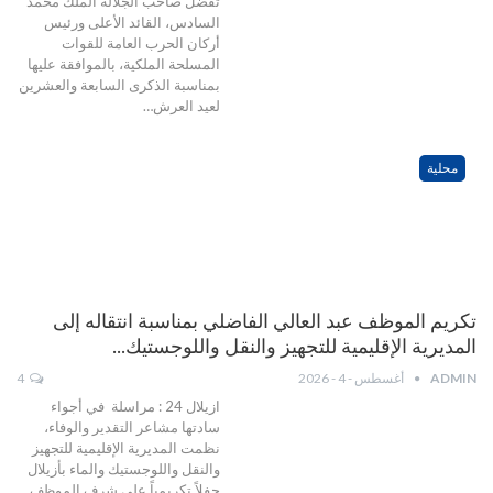
تفضل صاحب الجلالة الملك محمد
السادس، القائد الأعلى ورئيس
أركان الحرب العامة للقوات
المسلحة الملكية، بالموافقة عليها
بمناسبة الذكرى السابعة والعشرين
لعيد العرش…
محلية
تكريم الموظف عبد العالي الفاضلي بمناسبة انتقاله إلى
المديرية الإقليمية للتجهيز والنقل واللوجستيك…
ADMIN
أغسطس - 4 - 2026
4
ازيلال 24 : مراسلة في أجواء
سادتها مشاعر التقدير والوفاء،
نظمت المديرية الإقليمية للتجهيز
والنقل واللوجستيك والماء بأزيلال
حفلاً تكريمياً على شرف الموظف