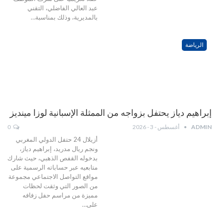
عبد العالي الفاضلي، التقني
بالمديرية، وذلك بمناسبة…
الرياضة
إبراهيم دياز يحتفل بزواجه من الممثلة الإسبانية لوزا مينديز
ADMIN
أغسطس - 3 - 2026
0
أزيلال 24 حتفل الدولي المغربي
ونجم ريال مدريد، إبراهيم دياز،
بدخوله القفص الذهبي، حيث شارك
متابعيه عبر حساباته الرسمية على
مواقع التواصل الاجتماعي مجموعة
من الصور التي وثقت لحظات
مميزة من مراسم حفل زفافه
على…