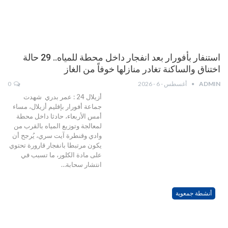
استنفار بأفورار بعد انفجار داخل محطة للمياه.. 29 حالة
اختناق والساكنة تغادر منازلها خوفاً من الغاز
ADMIN
أغسطس - 6 - 2026
0
أزيلال 24 : عمر بدري شهدت
جماعة أفورار بإقليم أزيلال، مساء
أمس الأربعاء، حادثا داخل محطة
لمعالجة وتوزيع المياه بالقرب من
وادي وقنطرة آيت سري، يُرجح أن
يكون مرتبطا بانفجار قارورة تحتوي
على مادة الكلور، ما تسبب في
انتشار سحابة…
أنشطة جمعوية