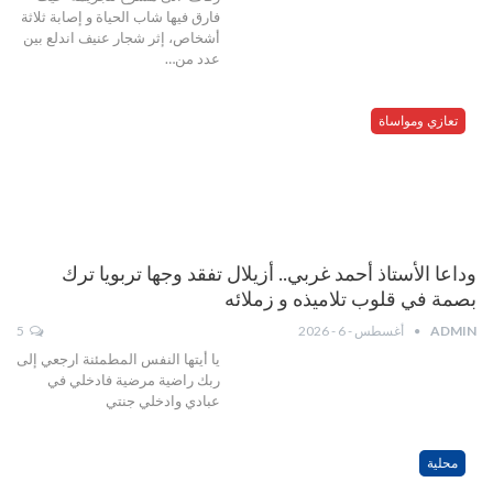
فارق فيها شاب الحياة و إصابة ثلاثة
أشخاص، إثر شجار عنيف اندلع بين
عدد من…
تعازي ومواساة
وداعا الأستاذ أحمد غربي.. أزيلال تفقد وجها تربويا ترك
بصمة في قلوب تلاميذه و زملائه
ADMIN
أغسطس - 6 - 2026
5
يا أيتها النفس المطمئنة ارجعي إلى
ربك راضية مرضية فادخلي في
عبادي وادخلي جنتي
محلية