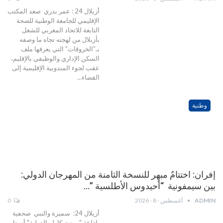
أزيلال 24 : عمر بدري صعد المكتب
الإقليمي للجامعة الوطنية للصحة
التابعة للاتحاد المغربي للشغل
بأزيلال من لهجته تجاه ما وصفه
بـ”الخروقات” التي يعرفها ملف
السكن الإداري والوظيفي بالإقليم،
عقب لجوء المندوبية الإقليمية إلى
القضاء…
وطنية
إفران: اختتامٌ مبهِر للنسخة الثامنة من المهرجان الدولي:
بين سيمفونية “أحيدوس الأطلسية ”…
ADMIN
أغسطس - 8 - 2026
0
أزيلال 24: سميرة والنبي صحفية
بإذاعة "مونت كارلو الدولية" أسدل