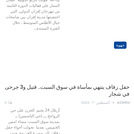
الستار على فعاليات الدورة الثامنة
من مهرجان إفران الدولي، التي
احتضنتها مدينة إفران بين شامخات
جبال الأطلس المتوسط ، خلال
الفترة الممتدة…
جهوية
حفل زفاف ينتهي بمأساة في سوق السبت.. قتيل و3 جرحى
في شجار
ADMIN
أغسطس - 7 - 2026
0
أزيلال 24 يخيم الحزن على حي
الرواجح ـــ (حي الياسمين) ــ
بمدينة سوق السبت، مساء امس
الخميس، بعدما تحولت أجواء حفل
زفاف الى مسرح للجريمة حيث