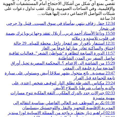
تقضي بمنع أي شكل من أشكال الاحتجاج أمام المستشفيات الجهوية
والإقليمية، وفي الساحات العمومية، وذلك عقب تداول دعوات على
شبكات التواصل الاجتماعي دعت إليها هيئات…
24 ساعة
12:34
حفل زفاف ينتهي بمأساة في سوق السبت.. قتيل و3 جرحى
في شجار
15:50
وداعا الأستاذ أحمد غربي.. أزيلال تفقد وجها تربويا ترك بصمة
في قلوب تلاميذه و زملائه
12:31
استنفار بأفورار بعد انفجار داخل محطة للمياه.. 29 حالة
اختناق والساكنة تغادر منازلها خوفاً من الغاز
11:57
الدورة السابعة لتظاهرة “شواطئ الشعر”..فعاليات ثقافية
تواصل السفر بين المدن الشاطئية
15:29
من الشاشة إلى الإعدام ؟..المحكمة المصرية تحيل أوراق
المذيعة سارة خليفة إلى المفتي
23:47
سعيدية.. بائع متجول يشهر سلاحًا أبيض ويستولي على سيارة
تابعة للجماعة قبل الفرار
23:24
مكناس..الشرطة تطلق النار لتوقيف شخص اعتدى على
والديه وأصاب شرطيا بالسلاح الأبيض
02:33
جنرالات جدد بالدرك الملكي.. الثقة الملكية تتوج مسارات
مهنية متميزة
01:38
تكريم الموظف عبد العالي الفاضلي بمناسبة انتقاله إلى
المديرية الإقليمية للتجهيز والنقل واللوجستيك ببنسليمان
02:16
إبراهيم دياز يحتفل بزواجه من الممثلة الإسبانية لوزا مينديز