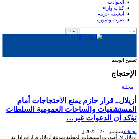
الحوادث
كتاب وآراء
أنشطة حزبية
صوت وصورة
تصفح الوسم
الإحتجاج
محلية
أزيلال.. قرار حازم يمنع الاحتجاجات أمام
المستشفيات والساحات العمومية السلطات
تؤكد أن الدعوات غير…
admin
سبتمبر - 27 - 2025
1
أزيلال 24 أصدرت السلطات المحلية بمدينة أزيلال قرارات إدارية