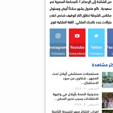
من الشاشة إلى الإعدام ؟..المحكمة المصرية تحيل أوراق المذيعة سارة خليفة إلى المفت
سعيدية.. بائع متجول يشهر سلاحًا أبيض ويستولي على سيارة تابعة للجماعة قبل الفرار
مكناس..الشرطة تطلق النار لتوقيف شخص اعتدى على والديه وأصاب شرطيا بالسلاح الأ
جنرالات جدد بالدرك الملكي.. الثقة الملكية تتوج مسارات مهنية متميزة
Instagram
Youtube
Twitter
Fac
Followers
Subscribers
Followers
كثر مشاهدة
مستعجلات مستشفى أزيلال تحت
المجهر.. شكاوى من سوء
الاستقبال…
أغسطس - 9 - 2026
مندوبية الصحة بأزيلال في واجهة
الانتقادات بسبب تدبير السكن…
أغسطس - 8 - 2026
إفران: اختتامٌ مبهِر للنسخة الثامنة