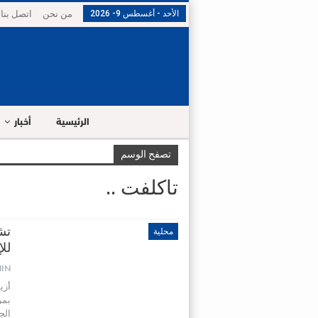
الأحد - أغسطس 9- 2026
من نحن
اتصل بنا
الرئيسية
أخبار
تصفح الوسم
تاكلفت ..
تش
محلية
لل
IN
بمر
الج