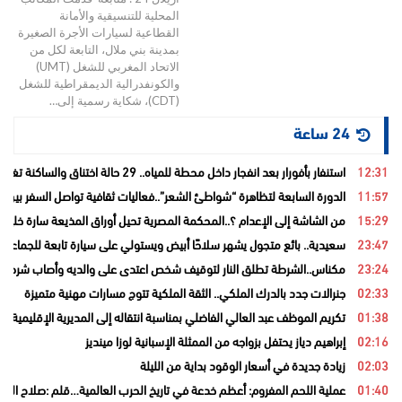
المحلية للتنسيقية والأمانة
القطاعية لسيارات الأجرة الصغيرة
بمدينة بني ملال، التابعة لكل من
الاتحاد المغربي للشغل (UMT)
والكونفدرالية الديمقراطية للشغل
(CDT)، شكاية رسمية إلى…
24 ساعة
12:31
استنفار بأفورار بعد انفجار داخل محطة للمياه.. 29 حالة اختناق والساكنة تغادر منازلها خوفاً من الغاز
11:57
الدورة السابعة لتظاهرة “شواطئ الشعر”..فعاليات ثقافية تواصل السفر بين ا
15:29
من الشاشة إلى الإعدام ؟..المحكمة المصرية تحيل أوراق المذيعة سارة خليفة
23:47
سعيدية.. بائع متجول يشهر سلاحًا أبيض ويستولي على سيارة تابعة للجماعة قب
23:24
مكناس..الشرطة تطلق النار لتوقيف شخص اعتدى على والديه وأصاب شرطيا ب
02:33
جنرالات جدد بالدرك الملكي.. الثقة الملكية تتوج مسارات مهنية متميزة
01:38
تكريم الموظف عبد العالي الفاضلي بمناسبة انتقاله إلى المديرية الإقليمية ل
02:16
إبراهيم دياز يحتفل بزواجه من الممثلة الإسبانية لوزا مينديز
02:03
زيادة جديدة في أسعار الوقود بداية من الليلة
01:40
عملية اللحم المفروم: أعظم خدعة في تاريخ الحرب العالمية…قلم :صلاح الدي