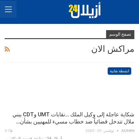
تصفح الوسم
مراكش الان
انشطة نقابية
شكاية عاجلة إلى وكيل الملك …نقابات UMT وCDT ببني
ملال تتدخل قضائياً ضد خطاب مسيء للمهنيين بشأن…
ADMIN
نوفمبر - 15 - 2025
0
أزيلال 24 : متابعة قدمت المكاتب