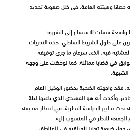
به حصانا وهيئته العامة، في ظل صعوبة تحديد
 واسعة شملت الاستماع إلى الشهود
ين على طول الشريط الساحلي. هذه التحريات
لمشتبه فيه، الذي سرعان ما جرى توقيفه
سوابق في قضايا مماثلة. كما لوحظت على وجهه
الشبهة.
ه، فقد واجهته الضحية بحضور الوكيل العام
ير، وأكدت أنه هو المعتدي الذي باغتها ليلة
 تحت تدابير الحراسة النظرية، في انتظار تقديمه
وم الجمعة للنظر في المنسوب إليه.
ش حول ضرورة تعزيز المراقبة في المناطق