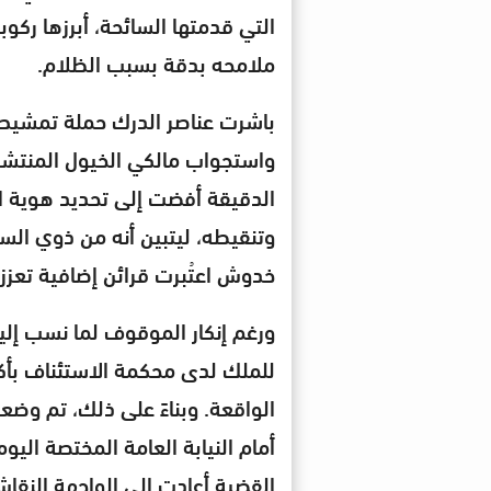
التي قدمتها السائحة، أبرزها ركو
ملامحه بدقة بسبب الظلام.
باشرت عناصر الدرك حملة تمشيط
واستجواب مالكي الخيول المنتشر
الدقيقة أفضت إلى تحديد هوية ا
وتنقيطه، ليتبين أنه من ذوي ال
خدوش اعتُبرت قرائن إضافية تعزز 
ورغم إنكار الموقوف لما نسب إلي
للملك لدى محكمة الاستئناف بأكاد
الواقعة. وبناءً على ذلك، تم وضعه
أمام النيابة العامة المختصة الي
القضية أعادت إلى الواجهة النقا