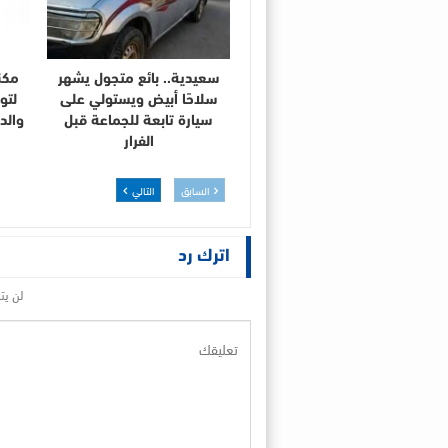
سعيدية.. بائع متجول يشهر
مكن
سلاحًا أبيض ويستولي على
لتو
سيارة تابعة للجماعة قبل
والد
الفرار
السابق
التالي
اترك رد
لن يت