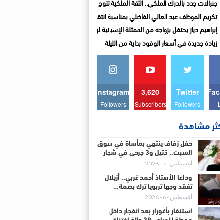
جنرالات جدد بالدرك الملكي.. الثقة الملكية تتوج مسارات مهنية متميزة
تكريم الموظف عبد العالي الفاضلي بمناسبة انتقاله إلى المديرية الإقليمية للتجهيز والن
إبراهيم دياز يحتفل بزواجه من الممثلة الإسبانية لوزا مينديز
زيادة جديدة في أسعار الوقود بداية من الليلة
Instagram
3,620
Twitter
Fac
Followers
Subscribers
Followers
كثر مشاهدة
حفل زفاف ينتهي بمأساة في سوق
السبت.. قتيل و3 جرحى في شجار
أغسطس - 7 - 2026
وداعا الأستاذ أحمد غربي.. أزيلال
تفقد وجها تربويا ترك بصمة…
أغسطس - 6 - 2026
استنفار بأفورار بعد انفجار داخل