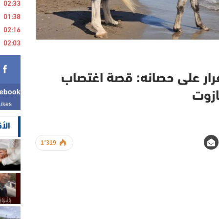
02:33
01:38
02:16
02:03
لفرار على حصانه: قصة اغتصاب
ebook
ازوت
Likes
الأ
1٬319