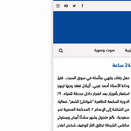
بية
صوت وصورة
ة
حفل زفاف ينتهي بمأساة في سوق السبت.. قتيل و3 جرحى في شجار
وداعا الأستاذ أحمد غربي.. أزيلال تفقد وجها تربويا ترك بصمة في قلوب تلاميذه و زملائه
استنفار بأفورار بعد انفجار داخل محطة للمياه.. 29 حالة اختناق والساكنة تغادر منازلها خوفاً من الغاز
الدورة السابعة لتظاهرة “شواطئ الشعر”..فعاليات ثقافية تواصل السفر بين المدن الشاط
من الشاشة إلى الإعدام ؟..المحكمة المصرية تحيل أوراق المذيعة سارة خليفة إلى المفت
سعيدية.. بائع متجول يشهر سلاحًا أبيض ويستولي على سيارة تابعة للجماعة قبل الفرار
مكناس..الشرطة تطلق النار لتوقيف شخص اعتدى على والديه وأصاب شرطيا بالسلاح الأ