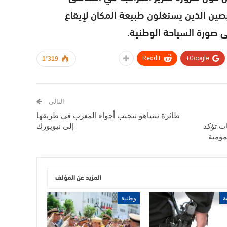
ربصين الذين يستغلون طبيعة المكان لإيقاع
 صورة السياحة الوطنية.
ReddIt
Google+
1٬319
التالي
طائرة نتنياهو تتجنب أجواء المغرب في طريقها
ت تؤكد
إلى نيويورك
مومية
المزيد عن المؤلف
ة
وطنية