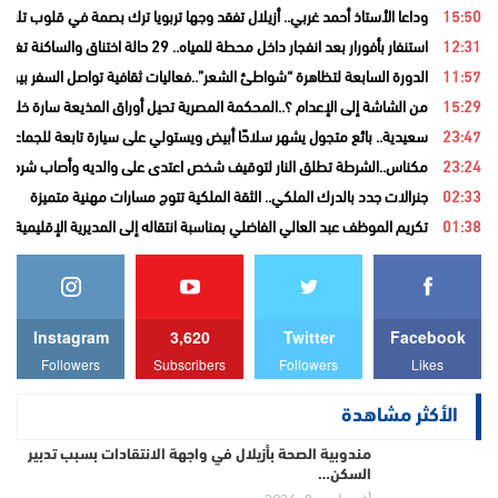
15:50
وداعا الأستاذ أحمد غربي.. أزيلال تفقد وجها تربويا ترك بصمة في قلوب تلامي
12:31
استنفار بأفورار بعد انفجار داخل محطة للمياه.. 29 حالة اختناق والساكنة تغادر منازلها خوفاً من الغاز
11:57
الدورة السابعة لتظاهرة “شواطئ الشعر”..فعاليات ثقافية تواصل السفر بين ا
15:29
من الشاشة إلى الإعدام ؟..المحكمة المصرية تحيل أوراق المذيعة سارة خليفة
23:47
سعيدية.. بائع متجول يشهر سلاحًا أبيض ويستولي على سيارة تابعة للجماعة قب
23:24
مكناس..الشرطة تطلق النار لتوقيف شخص اعتدى على والديه وأصاب شرطيا ب
02:33
جنرالات جدد بالدرك الملكي.. الثقة الملكية تتوج مسارات مهنية متميزة
01:38
تكريم الموظف عبد العالي الفاضلي بمناسبة انتقاله إلى المديرية الإقليمية ل
Instagram
3,620
Twitter
Facebook
Followers
Subscribers
Followers
Likes
الأكثر مشاهدة
مندوبية الصحة بأزيلال في واجهة الانتقادات بسبب تدبير
السكن…