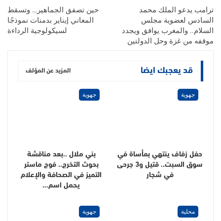
ترامب يدعو الملك محمد
حين تصفق الجماهير… وتسقط
السادس لعضوية مجلس
المعاني إيناير بدمنات نموذجًا
السلام.. والمغرب يوافق ويجدد
لسيكولوجية الرداءة
موقفه من غزة وحل الدولتين
قد يعجبك ايضا
المزيد عن المؤلف
جهوية
جهوية
حفل زفاف ينتهي بمأساة في
بني ملال ..بعد مناقشة
سوق السبت.. قتيل و3 جرحى
بحوث التخرج.. فوج ماستر
في شجار
التميز في الصحافة والإعلام
يحمل اسم…
محلية
جهوية