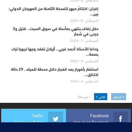
أغسطس - 8 - 2026
إفران: اختتامٌ مبهِر للنسخة الثامنة من المهرجان الدولي:
بين…
أغسطس - 8 - 2026
حفل زفاف ينتهي بمأساة في سوق السبت.. قتيل و3
جرحى في شجار
أغسطس - 7 - 2026
وداعا الأستاذ أحمد غربي.. أزيلال تفقد وجها تربويا ترك
بصمة…
أغسطس - 6 - 2026
استنفار بأفورار بعد انفجار داخل محطة للمياه.. 29 حالة
اختناق…
أغسطس - 6 - 2026
السابق
التالي
1 من 244
Twitter
Facebook
Join us on Twitter
Join us on Facebook