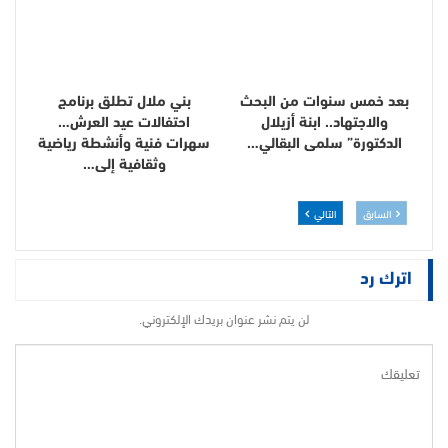
بعد خمس سنوات من البحث
بني ملال تطلق برنامج
والاجتهاد.. ابنة أزيلال
احتفالات عيد العرش…
الدكتورة” سلمى البقالي…
سهرات فنية وأنشطة رياضية
وثقافية إلى…
السابق
التالي
اترك رد
لن يتم نشر عنوان بريدك الإلكتروني.