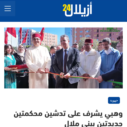
جهوية
وهبي يشرف على تدشين محكمتين
جديدتين ببني ملال