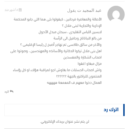
6 أشهر منذ
عبد المجيد ت
يقول
الأصالة والمعاصرة فرحانين ، كيقولوا بلى هما اللي جابو المحكمة
الإدارية والتجارية لبنى ملال ؟
لابسين اللباس التقليدى ، سبحان مبدل الأحول
من بائع النباتاتاج وجافيل الى الرآسة
والآخر من سائق طاكسى تم نهاجر أصبح ل رئيسا الإقليمى ؟
اهل بنى ملال تركوا الدكاترة والأساتذه والمهندسين ، وصوتوا على
اصحاب الشكارة والمفسدين
مزال مبغاو اغقوا
واش اصحاب الحسابات ما بغاوش اجو لمراقبة هؤلاء او كل رؤساء
المنتمون للتراكتور بالجهة ؟؟؟؟؟؟
العمال دخوا معهم ف المعمعة ههههه
الرد
اترك رد
لن يتم نشر عنوان بريدك الإلكتروني.