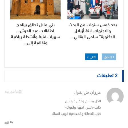
بعد خمس سنوات من البحث
بني ملال تطلق برنامج
والاجتهاد.. ابنة أزيلال
احتفالات عيد العرش…
الدكتورة” سلمى البقالي…
سهرات فنية وأنشطة رياضية
وثقافية إلى…
السابق
التالي
2 تعليقات
6 أشهر منذ
مروان ش
يقول
الكل يبتسم والكل فرحانين
خاصة رئيس الجهة واعوانه
حزب الاصالة والمعاصرة قريب اتسالا
الرد