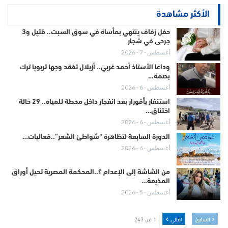
الأكثر مشاهدة
حفل زفاف ينتهي بمأساة في سوق السبت.. قتيل و3
جرحى في شجار
أغسطس - 7 - 2026
وداعا الأستاذ أحمد غربي.. أزيلال تفقد وجها تربويا ترك
بصمة…
أغسطس - 6 - 2026
استنفار بأفورار بعد انفجار داخل محطة للمياه.. 29 حالة
اختناق…
أغسطس - 6 - 2026
الدورة السابعة لتظاهرة “شواطئ الشعر”..فعاليات…
أغسطس - 6 - 2026
من الشاشة إلى الإعدام ؟..المحكمة المصرية تحيل أوراق
المذيعة…
أغسطس - 5 - 2026
السابق
التالي
1 من 243