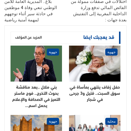
اختلالات في صفقات ممولة من
بلاغ.. المديرية العامة للأمن
الفائض المالي تدفع وزارة
الوطني تنعي وفاة 4 موظفين
الداخلية المغربية إلى التفتيش
في حادثة سير أثناء توجههم
بعدة جهات :
لمهمة أمنية رياضية
قد يعجبك ايضا
المزيد عن المؤلف
جهوية
جهوية
حفل زفاف ينتهي بمأساة في
بني ملال ..بعد مناقشة
سوق السبت.. قتيل و3 جرحى
بحوث التخرج.. فوج ماستر
في شجار
التميز في الصحافة والإعلام
يحمل اسم…
محلية
جهوية