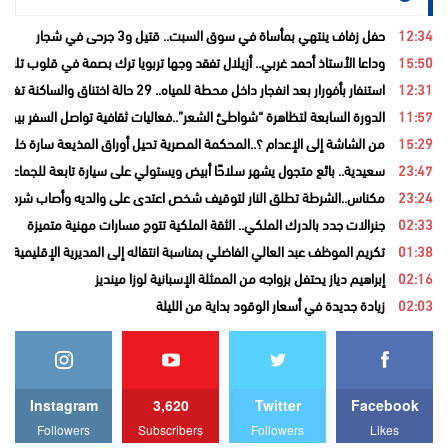
12:34
حفل زفاف ينتهي بمأساة في سوق السبت.. قتيل و3 جرحى في شجار
15:50
وداعا الأستاذ أحمد غربي.. أزيلال تفقد وجها تربويا ترك بصمة في قلوب تلامي
12:31
استنفار بأفورار بعد انفجار داخل محطة للمياه.. 29 حالة اختناق والساكنة تغادر منازلها خوفاً من الغاز
11:57
الدورة السابعة لتظاهرة “شواطئ الشعر”..فعاليات ثقافية تواصل السفر بين ا
15:29
من الشاشة إلى الإعدام ؟..المحكمة المصرية تحيل أوراق المذيعة سارة خليفة
23:47
سعيدية.. بائع متجول يشهر سلاحًا أبيض ويستولي على سيارة تابعة للجماعة قب
23:24
مكناس..الشرطة تطلق النار لتوقيف شخص اعتدى على والديه وأصاب شرطيا ب
02:33
جنرالات جدد بالدرك الملكي.. الثقة الملكية تتوج مسارات مهنية متميزة
01:38
تكريم الموظف عبد العالي الفاضلي بمناسبة انتقاله إلى المديرية الإقليمية ل
02:16
إبراهيم دياز يحتفل بزواجه من الممثلة الإسبانية لوزا مينديز
02:03
زيادة جديدة في أسعار الوقود بداية من الليلة
Instagram
3,620
Twitter
Facebook
Followers
Subscribers
Followers
Likes