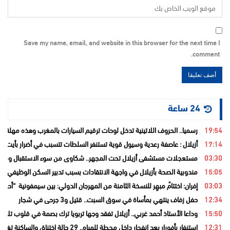
Save my name, email, and website in this browser for the next time I
comment.
24 ساعة
19:54
رسميا.. الحروف اللاتينية تدخل لوحات ترقيم السيارات بالمغرب وهذه مهلة تغيي
17:14
أزيلال : عاصفة رعدية وسيول قوية تستنفر السلطات تتسبب في أضرار بأيت ع
03:30
مستعجلات مستشفى أزيلال تحت المجهر.. شكاوى من سوء الاستقبال ومطال
15:05
مندوبية الصحة بأزيلال في واجهة الانتقادات بسبب تدبير السكن الوظيفي و
03:03
إفران: اختتامٌ مبهِر للنسخة الثامنة من المهرجان الدولي: بين سيمفونية “أح
12:34
حفل زفاف ينتهي بمأساة في سوق السبت.. قتيل و3 جرحى في شجار
15:50
وداعا الأستاذ أحمد غربي.. أزيلال تفقد وجها تربويا ترك بصمة في قلوب تلامي
12:31
استنفار بأفورار بعد انفجار داخل محطة للمياه.. 29 حالة اختناق والساكنة تغادر منازلها خوفاً من الغاز