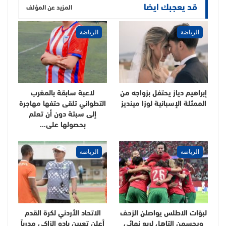
قد يعجبك ايضا
المزيد عن المؤلف
الرياضة
الرياضة
إبراهيم دياز يحتفل بزواجه من
لاعبة سابقة بالمغرب
الممثلة الإسبانية لوزا مينديز
التطواني تلقى حتفها مهاجرة
إلى سبتة دون أن تعلم
بحصولها على…
الرياضة
الرياضة
لبؤات الاطلس يواصلن الزحف
الاتحاد الأردني لكرة القدم
ويحسمن التاهل لربع نهائي
أعلن تعيين بادو الزاكي مدرباً