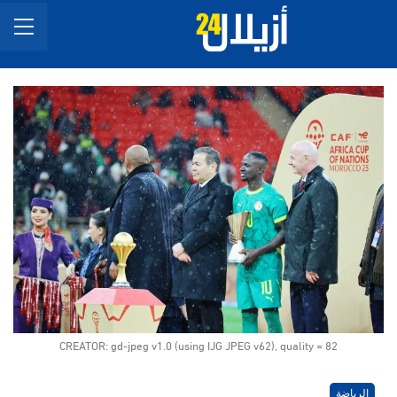
CREATOR: gd-jpeg v1.0 (using IJG JPEG v62), quality = 82
الرياضة