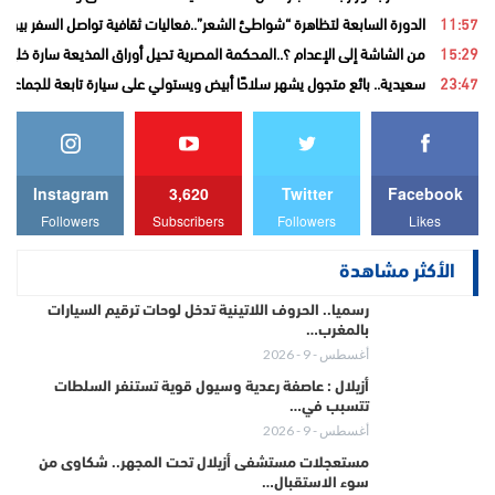
11:57
الدورة السابعة لتظاهرة “شواطئ الشعر”..فعاليات ثقافية تواصل السفر بين ا
15:29
من الشاشة إلى الإعدام ؟..المحكمة المصرية تحيل أوراق المذيعة سارة خليفة
23:47
سعيدية.. بائع متجول يشهر سلاحًا أبيض ويستولي على سيارة تابعة للجماعة قب
Instagram
3,620
Twitter
Facebook
Followers
Subscribers
Followers
Likes
الأكثر مشاهدة
رسميا.. الحروف اللاتينية تدخل لوحات ترقيم السيارات
بالمغرب…
أغسطس - 9 - 2026
أزيلال : عاصفة رعدية وسيول قوية تستنفر السلطات
تتسبب في…
أغسطس - 9 - 2026
مستعجلات مستشفى أزيلال تحت المجهر.. شكاوى من
سوء الاستقبال…