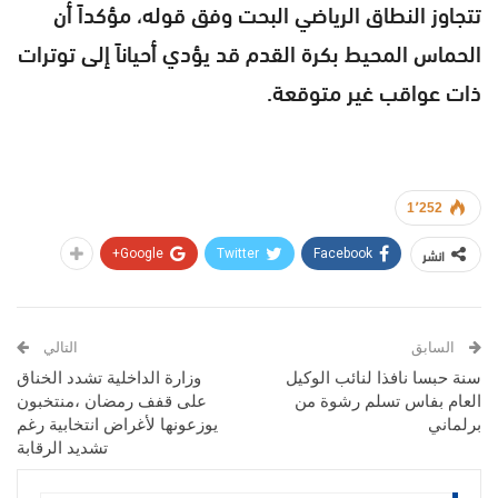
تتجاوز النطاق الرياضي البحت وفق قوله، مؤكداً أن
الحماس المحيط بكرة القدم قد يؤدي أحياناً إلى توترات
ذات عواقب غير متوقعة.
1٬252
انشر
Google+
Twitter
Facebook
السابق
التالي
سنة حبسا نافذا لنائب الوكيل
وزارة الداخلية تشدد الخناق
العام بفاس تسلم رشوة من
على قفف رمضان ،منتخبون
برلماني
يوزعونها لأغراض انتخابية رغم
تشديد الرقابة