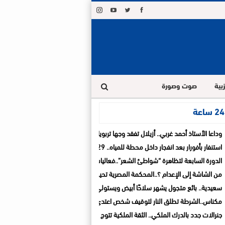
بية
صوت وصورة
ة
وداعا الأستاذ أحمد غربي.. أزيلال تفقد وجها تربويا ترك بصمة في قلوب تلاميذه و زملائه
استنفار بأفورار بعد انفجار داخل محطة للمياه.. 29 حالة اختناق والساكنة تغادر منازلها خوفاً من الغاز
الدورة السابعة لتظاهرة “شواطئ الشعر”..فعاليات ثقافية تواصل السفر بين المدن الشاط
من الشاشة إلى الإعدام ؟..المحكمة المصرية تحيل أوراق المذيعة سارة خليفة إلى المفت
سعيدية.. بائع متجول يشهر سلاحًا أبيض ويستولي على سيارة تابعة للجماعة قبل الفرار
مكناس..الشرطة تطلق النار لتوقيف شخص اعتدى على والديه وأصاب شرطيا بالسلاح الأ
جنرالات جدد بالدرك الملكي.. الثقة الملكية تتوج مسارات مهنية متميزة