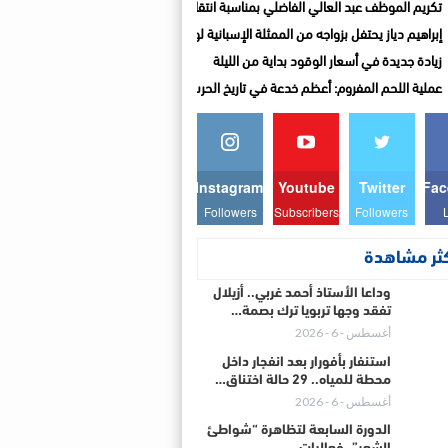
تكريم الموظف عبد العالي الفاضلي بمناسبة انتقاله إلى المديرية الإقليمية للتجهيز والن
إبراهيم دياز يحتفل بزواجه من الممثلة الإسبانية لوزا مينديز
زيادة جديدة في أسعار الوقود بداية من الليلة
عملية اللحم المفروم: أعظم خدعة في تاريخ الحرب العالمية…قلم :صلاح الدين ياسين
Instagram
Youtube
Twitter
Fac
Followers
Subscribers
Followers
كثر مشاهدة
وداعا الأستاذ أحمد غربي.. أزيلال
تفقد وجها تربويا ترك بصمة…
أغسطس - 6 - 2026
استنفار بأفورار بعد انفجار داخل
محطة للمياه.. 29 حالة اختناق…
أغسطس - 6 - 2026
الدورة السابعة لتظاهرة “شواطئ