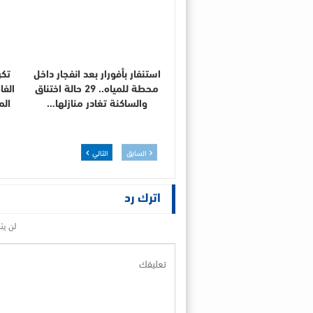
استنفار بأفورار بعد انفجار داخل
تكر
محطة للمياه.. 29 حالة اختناق
الفا
والساكنة تغادر منازلها…
الم
السابق
التالي
اترك رد
لن يت