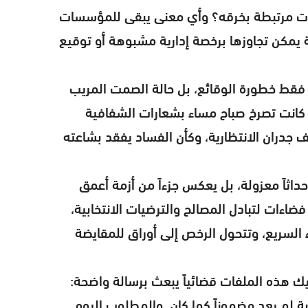
ت مرتبطة بخرقه؟ وأي معنى يبقى للمؤسسات
ة يمكن تجاوزها برخصة إدارية مشبوهة أو توقيع
فقط خطورة الوقائع، بل حالة الصمت المريب
 كانت تصرخ صباح مساء بشعارات الشفافية
خلف جدران الانتظارية، وكأن الفساد يفقد بشاعته
داثاً معزولة، بل يعكس جزءاً من أزمة أعمق
اءات لتبادل المصالح والترضيات الانتخابية،
 السريع، وتتحول الرخص إلى أوراق للمقايضة
يك هذه الملفات قضائياً يبعث برسالة واضحة:
 لم يعد مضموناً كما كان. والمطلوب اليوم