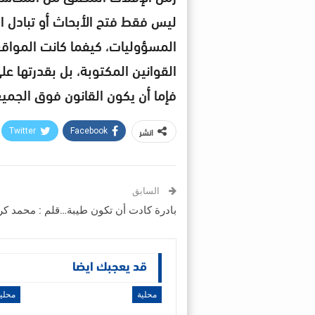
ليس فقط فتح الأبحاث أو تبادل ال
المسؤوليات، كيفما كانت المواقع 
القوانين المكتوبة، بل بقدرتها عل
فإما أن يكون القانون فوق الجميع
انشر
Twitter
Facebook
السابق
بادرة كادت أن تكون طيبة…قلم : محمد كر
قد يعجبك ايضا
محلية
محلي