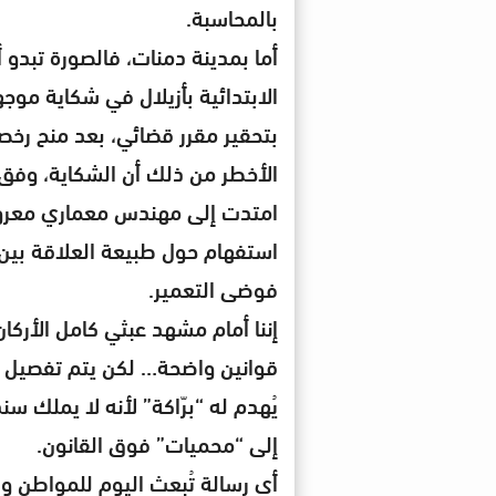
بالمحاسبة.
أما بمدينة دمنات، فالصورة تبدو أك
الابتدائية بأزيلال في شكاية موج
بتحقير مقرر قضائي، بعد منح رخصة
الأخطر من ذلك أن الشكاية، وفق 
امتدت إلى مهندس معماري معروف
استفهام حول طبيعة العلاقة بي
فوضى التعمير.
إننا أمام مشهد عبثي كامل الأركان
قوانين واضحة… لكن يتم تفصيل 
يُهدم له “برّاكة” لأنه لا يملك سند
إلى “محميات” فوق القانون.
أي رسالة تُبعث اليوم للمواطن و