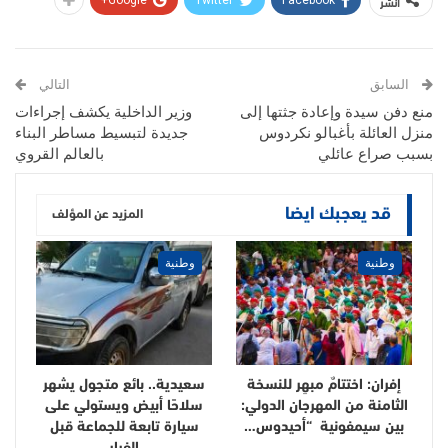
انشر
Google+
Twitter
Facebook
السابق
التالي
منع دفن سيدة وإعادة جثتها إلى
وزير الداخلية يكشف إجراءات
منزل العائلة بأغبالو نكردوس
جديدة لتبسيط مساطر البناء
بسبب صراع عائلي
بالعالم القروي
قد يعجبك ايضا
المزيد عن المؤلف
وطنية
وطنية
إفران: اختتامٌ مبهِر للنسخة
سعيدية.. بائع متجول يشهر
الثامنة من المهرجان الدولي:
سلاحًا أبيض ويستولي على
بين سيمفونية “أحيدوس…
سيارة تابعة للجماعة قبل