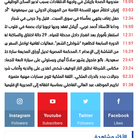
15:05
مندوبية الصحة بأزيلال في واجهة الانتقادات بسبب تدبير السكن الوظيفي و
03:03
إفران: اختتامٌ مبهِر للنسخة الثامنة من المهرجان الدولي: بين سيمفونية “أح
12:34
حفل زفاف ينتهي بمأساة في سوق السبت.. قتيل و3 جرحى في شجار
15:50
وداعا الأستاذ أحمد غربي.. أزيلال تفقد وجها تربويا ترك بصمة في قلوب تلامي
12:31
استنفار بأفورار بعد انفجار داخل محطة للمياه.. 29 حالة اختناق والساكنة تغادر منازلها خوفاً من الغاز
11:57
الدورة السابعة لتظاهرة “شواطئ الشعر”..فعاليات ثقافية تواصل السفر بين ا
15:29
من الشاشة إلى الإعدام ؟..المحكمة المصرية تحيل أوراق المذيعة سارة خليفة
23:47
سعيدية.. بائع متجول يشهر سلاحًا أبيض ويستولي على سيارة تابعة للجماعة قب
23:24
مكناس..الشرطة تطلق النار لتوقيف شخص اعتدى على والديه وأصاب شرطيا ب
02:33
جنرالات جدد بالدرك الملكي.. الثقة الملكية تتوج مسارات مهنية متميزة
01:38
تكريم الموظف عبد العالي الفاضلي بمناسبة انتقاله إلى المديرية الإقليمية ل
Instagram
Youtube
Twitter
Facebook
Followers
Subscribers
Followers
Likes
الأكثر مشاهدة