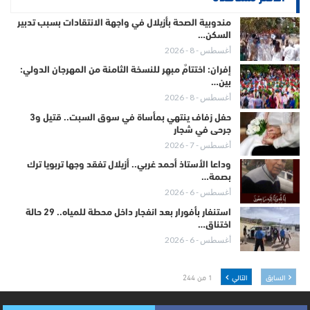
مندوبية الصحة بأزيلال في واجهة الانتقادات بسبب تدبير
السكن…
أغسطس - 8 - 2026
إفران: اختتامٌ مبهِر للنسخة الثامنة من المهرجان الدولي:
بين…
أغسطس - 8 - 2026
حفل زفاف ينتهي بمأساة في سوق السبت.. قتيل و3
جرحى في شجار
أغسطس - 7 - 2026
وداعا الأستاذ أحمد غربي.. أزيلال تفقد وجها تربويا ترك
بصمة…
أغسطس - 6 - 2026
استنفار بأفورار بعد انفجار داخل محطة للمياه.. 29 حالة
اختناق…
أغسطس - 6 - 2026
السابق
التالي
1 من 244