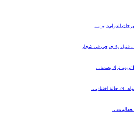
مهرجان الدولي: بين…
ى في شجار
ها تربويا ترك بصمة…
ختناق…
.فعاليات…