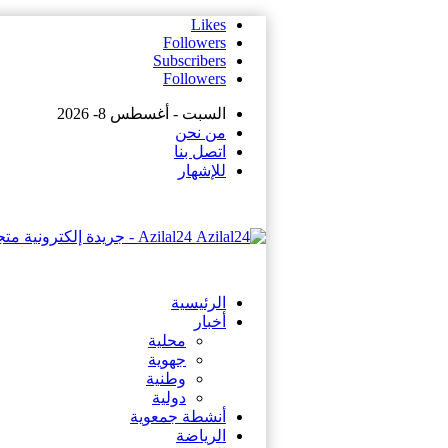
Likes
Followers
Subscribers
Followers
السبت - أغسطس 8- 2026
من نحن
اتصل بنا
للإشهار
Azilal24 - جريدة إلكترونية متجددة على مدار الساعة
الرئيسية
أخبار
محلية
جهوية
وطنية
دولية
أنشطة جمعوية
الرياضة