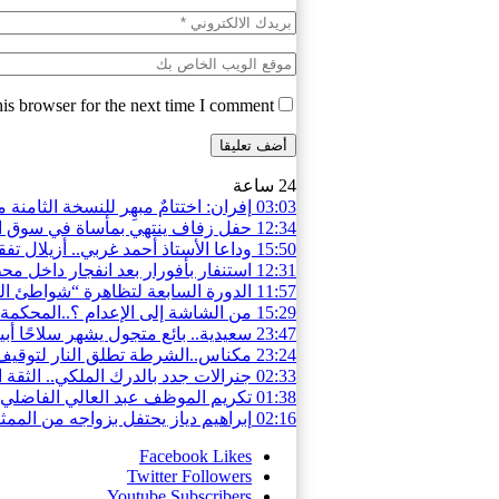
is browser for the next time I comment.
24 ساعة
03:03
إفران: اختتامٌ مبهِر للنسخة الثامن
12:34
حفل زفاف ينتهي بمأساة في سوق السبت.. قتيل
15:50
وداعا الأستاذ أحمد غربي.. أزيلال تف
12:31
استنفار بأفورار بعد انفجار داخل محطة للمياه.. 29 حالة اختناق والساكنة تغادر
11:57
الدورة السابعة لتظاهرة “شواطئ ال
15:29
من الشاشة إلى الإعدام ؟..المحكمة 
23:47
سعيدية.. بائع متجول يشهر سلاحًا أ
23:24
مكناس..الشرطة تطلق النار لتوقيف
02:33
جنرالات جدد بالدرك الملكي.. الثقة 
01:38
تكريم الموظف عبد العالي الفاضلي بم
02:16
إبراهيم دياز يحتفل بزواجه من الممثلة
Facebook
Likes
Twitter
Followers
Youtube
Subscribers