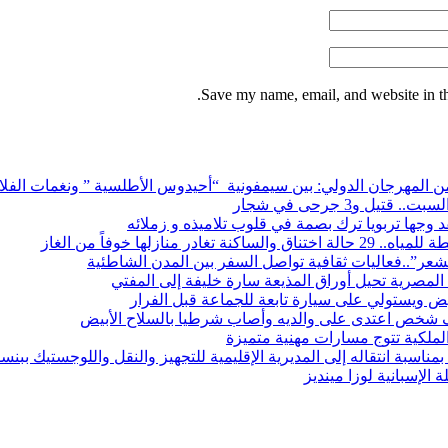
Save my name, email, and website in th
ة من المهرجان الدولي: بين سيمفونية “أحيدوس الأطلسية ” ونغمات الفلا
 و3 جرحى في شجار
قد وجها تربويا ترك بصمة في قلوب تلاميذه و زملائه
 منازلها خوفاً من الغاز
شعر”..فعاليات ثقافية تواصل السفر بين المدن الشاطئية
المصرية تحيل أوراق المذيعة سارة خليفة إلى المفتي
بيض ويستولي على سيارة تابعة للجماعة قبل الفرار
 شخص اعتدى على والديه وأصاب شرطيا بالسلاح الأبيض
الملكية تتوج مسارات مهنية متميزة
ناسبة انتقاله إلى المديرية الإقليمية للتجهيز والنقل واللوجستيك ببنس
 الإسبانية لوزا مينديز