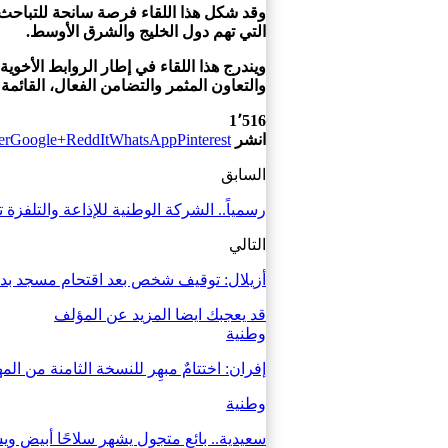
وقد شكل هذا اللقاء فرصة سانحة للتباحث و
التي تهم دول الخليج والشرق الأوسط.
ويندرج هذا اللقاء في إطار الروابط الأخوية
والتعاون المثمر والتضامن الفعال، القائمة
1٬516
انشر
Pinterest
WhatsApp
ReddIt
Google+
er
السابق
رسمياً.. الشركة الوطنية للإذاعة والتلفزة 
التالي
أزيلال: توقيف شخص بعد اقتحام مسجد بد
قد يعجبك ايضا
المزيد عن المؤلف
وطنية
إفران: اختتامٌ مبهِر للنسخة الثامنة من 
وطنية
سعيدية.. بائع متجول يشهر سلاحًا أبيض وي