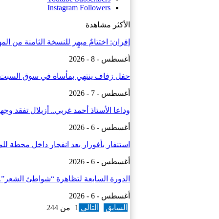
Instagram
Followers
الأكثر مشاهدة
إفران: اختتامٌ مبهِر للنسخة الثامنة من ال
أغسطس - 8 - 2026
حفل زفاف ينتهي بمأساة في سوق السبت.. قتيل و3 جرح
أغسطس - 7 - 2026
وداعا الأستاذ أحمد غربي.. أزيلال تفقد وج
أغسطس - 6 - 2026
استنفار بأفورار بعد انفجار داخل محطة للمياه.. 29 حالة ا
أغسطس - 6 - 2026
الدورة السابعة لتظاهرة “شواطئ الشعر”.
أغسطس - 6 - 2026
السابق
التالي
1 من 244