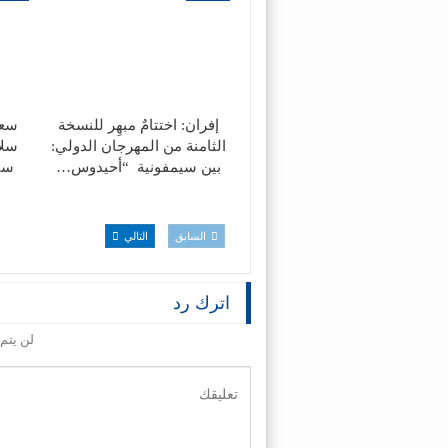
إفران: اختتامٌ مبهِر للنسخة
سعي
الثامنة من المهرجان الدولي:
سلا
بين سيمفونية “أحيدوس…
سيا
السابق
التالي
اترك رد
لن يتم