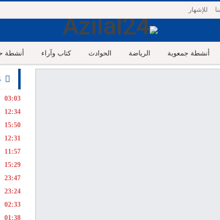
ا
للإشهار
أنشطة جمعوية
الرياضة
الحوادث
كتاب وآراء
أنشطة حز
24 ساعة
03:03
12:34
15:50
12:31
11:57
15:29
23:47
23:24
02:33
01:38