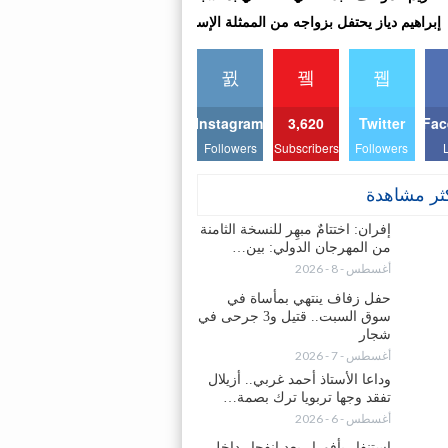
إبراهيم دياز يحتفل بزواجه من الممثلة الإسبانية لوزا مينديز
Instagram
3,620
Twitter
Fac
Followers
Subscribers
Followers
كثر مشاهدة
إفران: اختتامٌ مبهِر للنسخة الثامنة
من المهرجان الدولي: بين…
أغسطس - 8 - 2026
حفل زفاف ينتهي بمأساة في
سوق السبت.. قتيل و3 جرحى في
شجار
أغسطس - 7 - 2026
وداعا الأستاذ أحمد غربي.. أزيلال
تفقد وجها تربويا ترك بصمة…
أغسطس - 6 - 2026
استنفار بأفورار بعد انفجار داخل