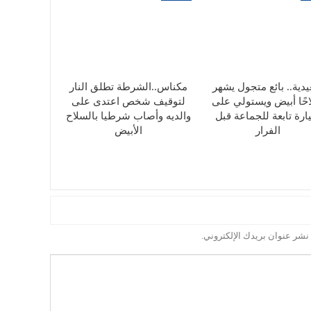
دية.. بائع متجول يشهر
مكناس..الشرطة تطلق النار
حًا أبيض ويستولي على
لتوقيف شخص اعتدى على
رة تابعة للجماعة قبل
والديه وأصاب شرطيا بالسلاح
الفرار
الأبيض
 نشر عنوان بريدك الإلكتروني.