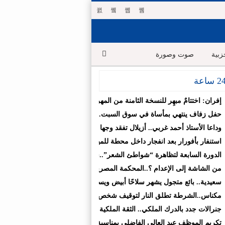
بية
صوت وصورة
إفران: اختتامٌ مبهِر للنسخة الثامنة من المهرجان الدولي: بين سيمفونية “أحيد
حفل زفاف ينتهي بمأساة في سوق السبت.. قتيل و3 جرحى في شجار
وداعا الأستاذ أحمد غربي.. أزيلال تفقد وجها تربويا ترك بصمة في قلوب تلاميذه 
استنفار بأفورار بعد انفجار داخل محطة للمياه.. 29 حالة اختناق والساكنة تغادر منازلها خوفاً من الغاز
الدورة السابعة لتظاهرة “شواطئ الشعر”..فعاليات ثقافية تواصل السفر بين ال
من الشاشة إلى الإعدام ؟..المحكمة المصرية تحيل أوراق المذيعة سارة خليفة 
سعيدية.. بائع متجول يشهر سلاحًا أبيض ويستولي على سيارة تابعة للجماعة قبل
مكناس..الشرطة تطلق النار لتوقيف شخص اعتدى على والديه وأصاب شرطيا با
جنرالات جدد بالدرك الملكي.. الثقة الملكية تتوج مسارات مهنية متميزة
تكريم الموظف عبد العالي الفاضلي بمناسبة انتقاله إلى المديرية الإقليمية للتج