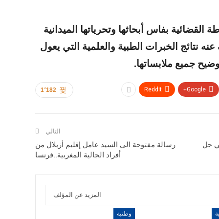
 القضائية بفاس أبحاثها وتحرياتها الميدانية
نه نتائج الخبرات الطبية والعلمية التي يعول
ضيح جميع ملابساتها.
ReddIt
Google+
1٬182
التالي
ي جل
رسالة مفتوحة الى السيد عامل إقليم أزيلال من
أفراد الجالية المغربية..فرنسا
المزيد عن المؤلف
ة
وطنية