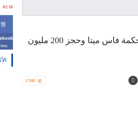
02:16
ebook
العثور على موظف بمحكمة فاس ميتا وحجز 200 مليون
Likes
الأ
1٬182