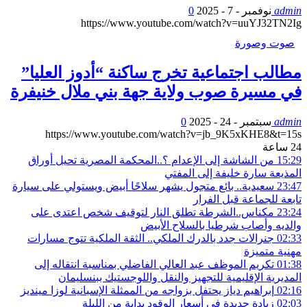
admin
نوفمبر - 7 - 2025
0
https://www.youtube.com/watch?v=uuYJ32TN2Ig
صوت وصورة
مطالب اجتماعية تخرج ساكنة “أدوز العليا”
في مسيرة صوب ولاية جهة بني ملال خنيفرة
admin
سبتمبر - 24 - 2025
0
https://www.youtube.com/watch?v=jb_9K5xKHE8&t=15s
24 ساعة
15:29
من الشاشة إلى الإعدام ؟..المحكمة المصرية تحيل أوراق
المذيعة سارة خليفة إلى المفتي
23:47
سعيدية.. بائع متجول يشهر سلاحًا أبيض ويستولي على سيارة
تابعة للجماعة قبل الفرار
23:24
مكناس..الشرطة تطلق النار لتوقيف شخص اعتدى على
والديه وأصاب شرطيا بالسلاح الأبيض
02:33
جنرالات جدد بالدرك الملكي.. الثقة الملكية تتوج مسارات
مهنية متميزة
01:38
تكريم الموظف عبد العالي الفاضلي بمناسبة انتقاله إلى
المديرية الإقليمية للتجهيز والنقل واللوجستيك ببنسليمان
02:16
إبراهيم دياز يحتفل بزواجه من الممثلة الإسبانية لوزا مينديز
02:03
زيادة جديدة في أسعار الوقود بداية من الليلة