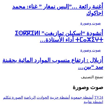
أغنية رائعة …”إليس نمغار ” غناء: محمد
اجاكوك
صوت وصورة
أنشودة “اسكيلن تمازيغت” ⵉⵙⴽⴽⵉⵍⵏ
ⵜⵎⴰⵣⵉⵖⵜ أداء الأستاذة…
صوت وصورة
أزيلال : ارتفاع منسوب الموارد المائية بحقينة
سد “بين…
تصفح التصنيف
صوت وصورة
TV24
أنشطة جمعوية
أنشطة حزبية
الحوادث
الرياضة
الصورة تتكلم
انشطة نقابية