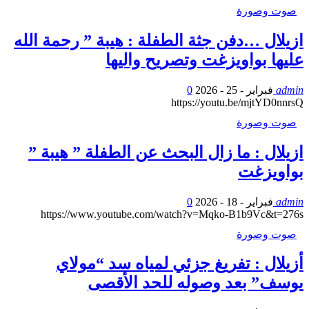
صوت وصورة
ازيلال …دفن جثة الطفلة : هيبة ” رحمة الله
عليها بواويزغت وتصريح واليها
admin
فبراير - 25 - 2026
0
https://youtu.be/mjtYD0nnrsQ
صوت وصورة
ازيلال : ما زال البحث عن الطفلة ” هيبة ”
بواويزغت
admin
فبراير - 18 - 2026
0
https://www.youtube.com/watch?v=Mqko-B1b9Vc&t=276s
صوت وصورة
أزيلال : تفريغ جزئي لمياه سد “مولاي
يوسف” بعد وصوله للحد الأقصى