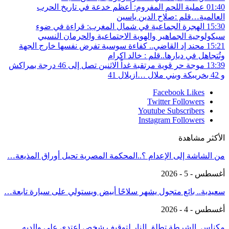
01:40
عملية اللحم المفروم: أعظم خدعة في تاريخ الحرب
العالمية…قلم :صلاح الدين ياسين
15:30
الهجرة الجماعية في شمال المغرب: قراءة في ضوء
سيكولوجية الجماهير والهوية الاجتماعية والحرمان النسبي
15:21
محند إد القاضي.. كفاءة سوسية تفرض نفسها خارج الجهة
وتُتجاهل في ديارها..قلم : خالد اكرام
13:39
موجة حر قوية مرتقبة غداً الاثنين تصل إلى 46 درجة بمراكش
و 42 بخريبكة وبني ملال …ازيلال 41
Facebook
Likes
Twitter
Followers
Youtube
Subscribers
Instagram
Followers
الأكثر مشاهدة
من الشاشة إلى الإعدام ؟..المحكمة المصرية تحيل أوراق المذيعة…
أغسطس - 5 - 2026
سعيدية.. بائع متجول يشهر سلاحًا أبيض ويستولي على سيارة تابعة…
أغسطس - 4 - 2026
مكناس..الشرطة تطلق النار لتوقيف شخص اعتدى على والديه