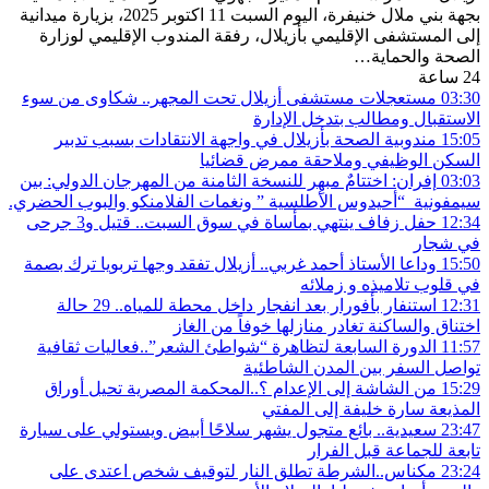
بجهة بني ملال خنيفرة، اليوم السبت 11 اكتوبر 2025، بزيارة ميدانية
إلى المستشفى الإقليمي بأزيلال، رفقة المندوب الإقليمي لوزارة
الصحة والحماية…
24 ساعة
03:30
مستعجلات مستشفى أزيلال تحت المجهر.. شكاوى من سوء
الاستقبال ومطالب بتدخل الإدارة
15:05
مندوبية الصحة بأزيلال في واجهة الانتقادات بسبب تدبير
السكن الوظيفي وملاحقة ممرض قضائيا
03:03
إفران: اختتامٌ مبهِر للنسخة الثامنة من المهرجان الدولي: بين
سيمفونية “أحيدوس الأطلسية ” ونغمات الفلامنكو والبوب ​​الحضري.
12:34
حفل زفاف ينتهي بمأساة في سوق السبت.. قتيل و3 جرحى
في شجار
15:50
وداعا الأستاذ أحمد غربي.. أزيلال تفقد وجها تربويا ترك بصمة
في قلوب تلاميذه و زملائه
12:31
استنفار بأفورار بعد انفجار داخل محطة للمياه.. 29 حالة
اختناق والساكنة تغادر منازلها خوفاً من الغاز
11:57
الدورة السابعة لتظاهرة “شواطئ الشعر”..فعاليات ثقافية
تواصل السفر بين المدن الشاطئية
15:29
من الشاشة إلى الإعدام ؟..المحكمة المصرية تحيل أوراق
المذيعة سارة خليفة إلى المفتي
23:47
سعيدية.. بائع متجول يشهر سلاحًا أبيض ويستولي على سيارة
تابعة للجماعة قبل الفرار
23:24
مكناس..الشرطة تطلق النار لتوقيف شخص اعتدى على