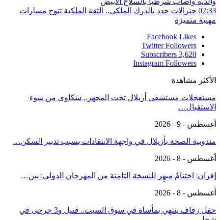
والديه وأصاب شرطيا بالسلاح الأبيض
02:33
جنرالات جدد بالدرك الملكي.. الثقة الملكية تتوج مسارات
مهنية متميزة
Facebook
Likes
Twitter
Followers
Subscribers
3,620
Instagram
Followers
الأكثر مشاهدة
مستعجلات مستشفى أزيلال تحت المجهر.. شكاوى من سوء
الاستقبال…
أغسطس - 9 - 2026
مندوبية الصحة بأزيلال في واجهة الانتقادات بسبب تدبير السكن…
أغسطس - 8 - 2026
إفران: اختتامٌ مبهِر للنسخة الثامنة من المهرجان الدولي: بين…
أغسطس - 8 - 2026
حفل زفاف ينتهي بمأساة في سوق السبت.. قتيل و3 جرحى في
شجار