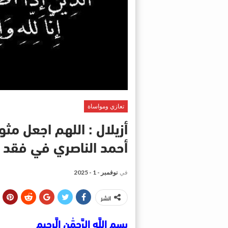
تعازي ومواساة
أزيلال : اللهم اجعل مث
أحمد الناصري في فقد و
في
نوفمبر - 1 - 2025
انشر
بسم اللَّهِ الرَّحمَٰنِ الَّرحِيمِ