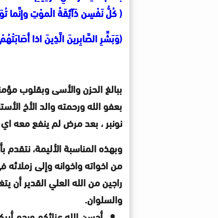
( كُلُّ نَفْسٍن ذَآئِقَةُ الْموْتِ وإنَّما
(وَبَشِّرِ الصَّابِرينَ الَّذِينَ اذا أصَابَتْهُمْ مُص
ببالغ الحزن والأسى وبقلوب مؤمنة
بعفو الله ورحمته والد الأخ الأستا
نونبر ، بعد مرض لم ينفع معه اي ع
وبهذه المناسبة الأليمة، نتقدم ب
من اخواته واخوانه وإلى زملائه ف
راجين من الله العلي القدير أن يت
والسلوان.
أحسن الله عزائكم ورحم أبيك