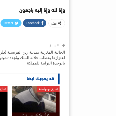
وإنا لله وإنا إليه راجعون
انشر
Twitter
Facebook
السابق
الجالية المغربية بمدينة رين الفرنسية تُعبّ
اعتزازها بخطاب جلالة الملك وتُجدد تشبثها
بالوحدة الترابية للمملكة
قد يعجبك ايضا
تعازي ومواساة
تعاز