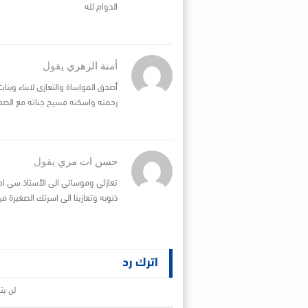
الدوام لله
أمنة الزهري
يقول
أصدق المواساة والتعازي لابناء وبنات
رحمته واسكنه فسيح جناته مع الصدي
حسن ات مري
يقول
تعازئي وموساتي الى الأستاذ سي احم
ذنوبه وتعازينا الى اسرتك الصغيرة م
اترك رد
لن يت