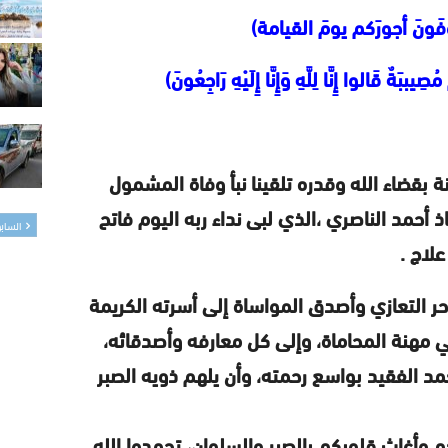
 تُوَفَونَ أجورَكم يومَ القيامة)
ِيببَةٌ قَالوا إِنَّا لِلَّهِ وَإِنَّا إِلَيْهِ رَاجِعُونَ)
 بقضاء الله وقدره تلقينا نبأ وفاة المشمول
ذ أحمد الناصري ،الذي لبى نداء ربه اليوم فاتح
الساب
لاج .
أحر التعازي وأصدق المواساة إلى أسرته الكريمة
ي مهنة المحاماة، وإلى كل معارفه وأصدقائه،
غمد الفقيد بواسع رحمته، وأن يلهم ذويه الصبر
م وأغاث قلوبكم بالصبر والسلوان، تحمدوا الله