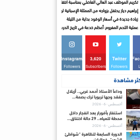
تكريم الموظف عبد العالي الفاضلي بمناسبة انتقاله إلى المديرية الإقليمية للتجهيز والن
إبراهيم دياز يحتفل بزواجه من الممثلة الإسبانية لوزا مينديز
زيادة جديدة في أسعار الوقود بداية من الليلة
عملية اللحم المفروم: أعظم خدعة في تاريخ الحرب العالمية…قلم :صلاح الدين ياسين
Instagram
3,620
Twitter
Fac
Followers
Subscribers
Followers
كثر مشاهدة
وداعاً الأستاذ أحمد غربي.. أزيلال
تفقد وجها تربويا ترك بصمة…
أغسطس - 6 - 2026
استنفار بأفورار بعد انفجار داخل
محطة للمياه.. 29 حالة اختناق…
أغسطس - 6 - 2026
الدورة السابعة لتظاهرة “شواطئ