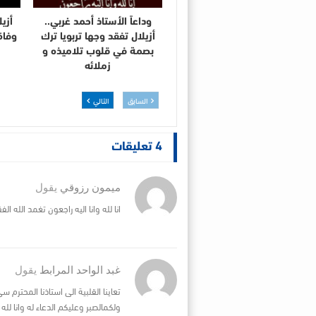
وداعاً الأستاذ أحمد غربي..
أزي
أزيلال تفقد وجها تربويا ترك
وفاة
بصمة في قلوب تلاميذه و
زملائه
السابق
التالي
4 تعليقات
ميمون رزوقي
يقول
انا لله وانا اليه راجعون تغمد الله ا
غبد الواحد المرابط
يقول
تعاينا القلبية الى استاذنا المحترم
ولكمالصبر وعليكم الدعاء له وانا لله و