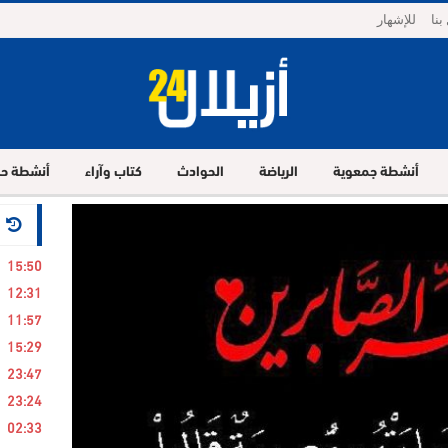
بنا
للإشهار
أنشطة جمعوية
الرياضة
الحوادث
كتاب وآراء
أنشطة حز
24 ساع
15:50
12:31
11:57
15:29
23:47
23:24
02:33