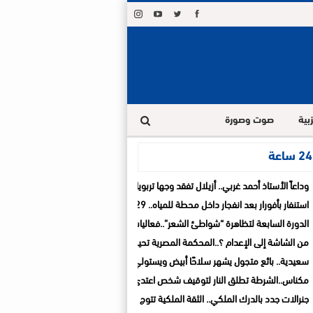
بية
صوت وصورة
ة
وداعاً الأستاذ أحمد غربي.. أزيلال تفقد وجها تربويا ترك بصمة في قلوب تلاميذه و زملائه
استنفار بأفورار بعد انفجار داخل محطة للمياه.. 29 حالة اختناق والساكنة تغادر منازلها خوفاً من الغاز
الدورة السابعة لتظاهرة “شواطئ الشعر”..فعاليات ثقافية تواصل السفر بين المدن الشاط
من الشاشة إلى الإعدام ؟..المحكمة المصرية تحيل أوراق المذيعة سارة خليفة إلى المفت
سعيدية.. بائع متجول يشهر سلاحًا أبيض ويستولي على سيارة تابعة للجماعة قبل الفرار
مكناس..الشرطة تطلق النار لتوقيف شخص اعتدى على والديه وأصاب شرطيا بالسلاح الأ
جنرالات جدد بالدرك الملكي.. الثقة الملكية تتوج مسارات مهنية متميزة