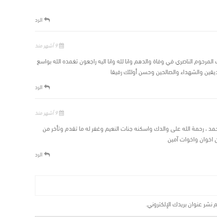
الرد
9 أشهر منذ
 المرحوم الناصري في وفاة والدهم وانا لله وانا اليه راجعون تغمده الله بواسع
قين والشهداء والصالحين وحسن أولئك رفيقا
الرد
9 أشهر منذ
د ، رحمة الله على والدك واسكنه جنات النعيم وغفر له ما تقدم وتأخر من
ن اخوان واخوات آمين
الرد
م نشر عنوان بريدك الإلكتروني.