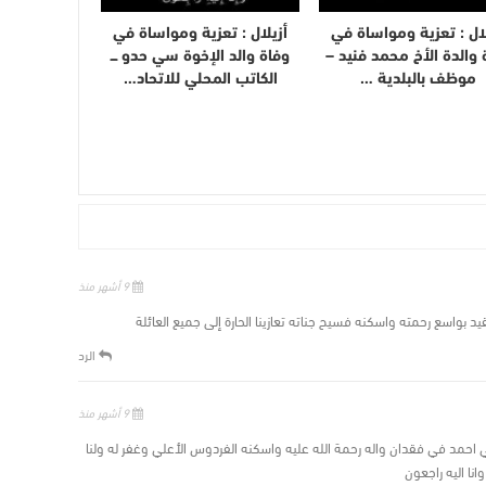
لال : تعزية ومواساة في
أزيلال : تعزية ومواساة في
 والدة الأخ محمد فنيد –
وفاة والد الإخوة سي حدو ـــ
موظف بالبلدية …
الكاتب المحلي للاتحاد…
9 أشهر منذ
لفقيد بواسع رحمته واسكنه فسيح جناته تعازينا الحارة إلى جميع العائلة
الرد
9 أشهر منذ
 سي احمد في فقدان واله رحمة الله عليه واسكنه الفردوس الأعلي وغفر له ولنا
انا اليه راجعون