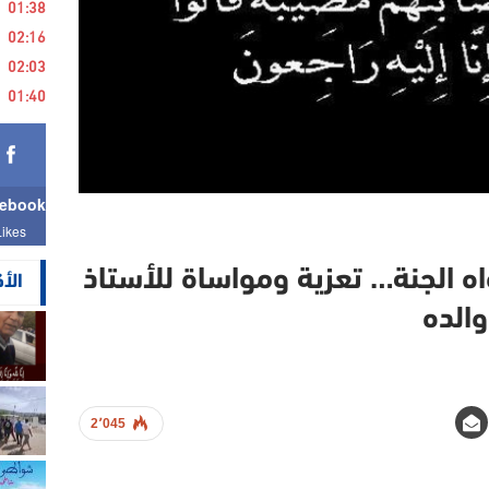
01:38
02:16
02:03
01:40
ebook
Likes
واه الجنة… تعزية ومواساة للأستاذ
الأ
الده
2٬045