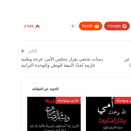
ReddIt
Google+
2٬045
التالي
ر عن
دمنات تحتفي بقرار مجلس الأمن: فرحة وطنية
عارمة تُجدّد البيعة للوطن وللوحدة الترابية
المزيد عن المؤلف
ي ومواساة
تعازي ومواساة