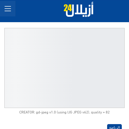
CREATOR: gd-jpeg v1.0 (using IJG JPEG v62), quality = 82
الرياضة