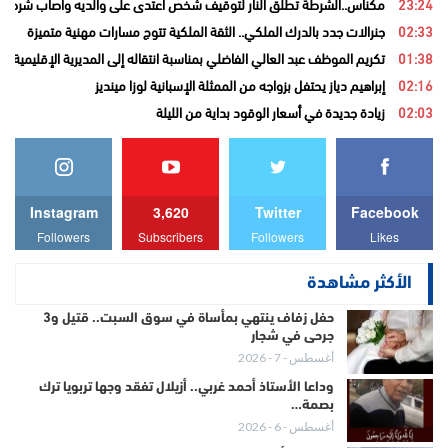
23:24
مكناس..الشرطة تطلق النار لتوقيف شخص اعتدى على والديه وأصاب شرطيا ب
02:33
جنرالات جدد بالدرك الملكي.. الثقة الملكية تتوج مسارات مهنية متميزة
01:38
تكريم الموظف عبد العالي الفاضلي بمناسبة انتقاله إلى المديرية الإقليمية ل
02:16
إبراهيم دياز يحتفل بزواجه من الممثلة الإسبانية لوزا مينديز
02:03
زيادة جديدة في أسعار الوقود بداية من الليلة
Instagram
3,620
Twitter
Facebook
Followers
Subscribers
Followers
Likes
الأكثر مشاهدة
حفل زفاف ينتهي بمأساة في سوق السبت.. قتيل و3
جرحى في شجار
أغسطس - 7 - 2026
وداعا الأستاذ أحمد غربي.. أزيلال تفقد وجها تربويا ترك
بصمة…
أغسطس - 6 - 2026