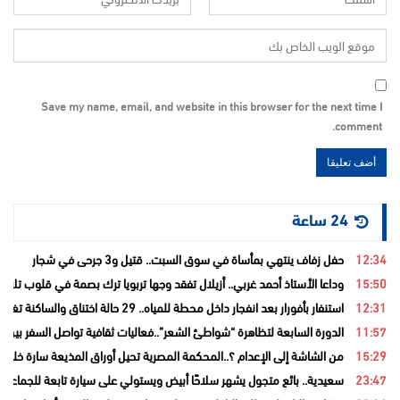
Save my name, email, and website in this browser for the next time I
comment.
24 ساعة
12:34
حفل زفاف ينتهي بمأساة في سوق السبت.. قتيل و3 جرحى في شجار
15:50
وداعا الأستاذ أحمد غربي.. أزيلال تفقد وجها تربويا ترك بصمة في قلوب تلامي
12:31
استنفار بأفورار بعد انفجار داخل محطة للمياه.. 29 حالة اختناق والساكنة تغادر منازلها خوفاً من الغاز
11:57
الدورة السابعة لتظاهرة “شواطئ الشعر”..فعاليات ثقافية تواصل السفر بين ا
15:29
من الشاشة إلى الإعدام ؟..المحكمة المصرية تحيل أوراق المذيعة سارة خليفة
23:47
سعيدية.. بائع متجول يشهر سلاحًا أبيض ويستولي على سيارة تابعة للجماعة قب