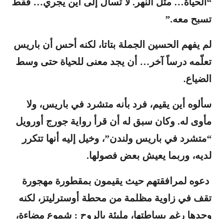
“الحياة… مثل النهر. لا تسأل إلى أين يجري… فقط
تسبح معه.”
لم يفهم الحسين الجملة بتاتا، لكنه أحس أن باريس
تعلّمه درساً آخر… أن يجد معنى للحياة حتى وسط
الضياع.
سألوه أين يقيم، فرد بأنه متشرد في باريس، ولا
مأوى له. وكان سبق له أن قرأ رواية جورج أورويل
“متشرد في باريس ولندن”، وخيل إليه أنها تتكرر
لديه، وربما يعيش بعض فصولها.
دعوه لمرافقتهم حيث يقيمون بمقطورة مهجورة
تقف في زاوية مظلمة من محطة أوسترليتز، لكنه
وجدها رغم بساطتها، مليئة بالروح : شموع مضاءة،