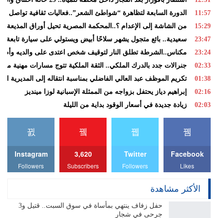
11:57
الدورة السابعة لتظاهرة “شواطئ الشعر”..فعاليات ثقافية تواصل الس
15:29
من الشاشة إلى الإعدام ؟..المحكمة المصرية تحيل أوراق المذيعة سا
23:47
سعيدية.. بائع متجول يشهر سلاحًا أبيض ويستولي على سيارة تابعة لل
23:24
مكناس..الشرطة تطلق النار لتوقيف شخص اعتدى على والديه وأصاب
02:33
جنرالات جدد بالدرك الملكي.. الثقة الملكية تتوج مسارات مهنية متمي
01:38
تكريم الموظف عبد العالي الفاضلي بمناسبة انتقاله إلى المديرية الإق
02:16
إبراهيم دياز يحتفل بزواجه من الممثلة الإسبانية لوزا مينديز
02:03
زيادة جديدة في أسعار الوقود بداية من الليلة
Instagram
3,620
Twitter
Facebook
Followers
Subscribers
Followers
Likes
الأكثر مشاهدة
حفل زفاف ينتهي بمأساة في سوق السبت.. قتيل و3
جرحى في شجار