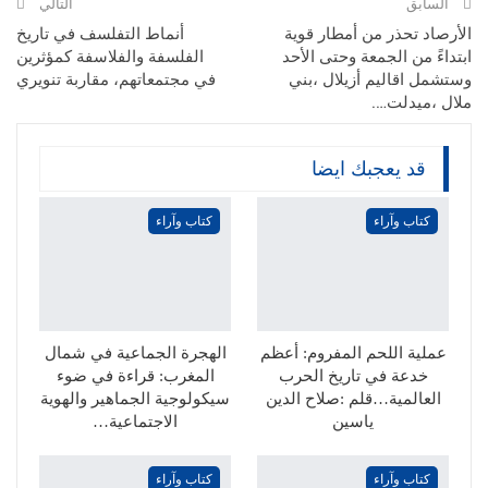
السابق
التالي
الأرصاد تحذر من أمطار قوية
أنماط التفلسف في تاريخ
ابتداءً من الجمعة وحتى الأحد
الفلسفة والفلاسفة كمؤثرين
وستشمل اقاليم أزيلال ،بني
في مجتمعاتهم، مقاربة تنويري
ملال ،ميدلت….
قد يعجبك ايضا
كتاب وآراء
كتاب وآراء
عملية اللحم المفروم: أعظم
الهجرة الجماعية في شمال
خدعة في تاريخ الحرب
المغرب: قراءة في ضوء
العالمية…قلم :صلاح الدين
سيكولوجية الجماهير والهوية
ياسين
الاجتماعية…
كتاب وآراء
كتاب وآراء