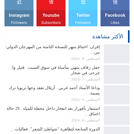
Instagram
Youtube
Twitter
Facebook
Followers
Subscribers
Followers
Likes
الأكثر مشاهدة
إفران: اختتامٌ مبهِر للنسخة الثامنة من المهرجان الدولي:
بين…
أغسطس - 8 - 2026
حفل زفاف ينتهي بمأساة في سوق السبت.. قتيل و3
جرحى في شجار
أغسطس - 7 - 2026
وداعا الأستاذ أحمد غربي.. أزيلال تفقد وجها تربويا ترك
بصمة…
أغسطس - 6 - 2026
استنفار بأفورار بعد انفجار داخل محطة للمياه.. 29 حالة
اختناق…
أغسطس - 6 - 2026
الدورة السابعة لتظاهرة “شواطئ الشعر”..فعاليات…