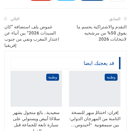
Pinterest
WhatsApp
ReddIt
البريد الإلكتروني
السابق
التالي
التقدم والاشتراكية يحسم ما
غموض يلف استضافة “كان
يفوق 50% من مرشحيه
السيدات 2026” بين أنباء عن
لانتخابات 2026
اعتذار المغرب ونفي من جنوب
إفريقيا
قد يعجبك ايضا
وطنية
وطنية
إفران: اختتامٌ مبهِر للنسخة
سعيدية.. بائع متجول يشهر
الثامنة من المهرجان الدولي:
سلاحًا أبيض ويستولي على
بين سيمفونية “أحيدوس…
سيارة تابعة للجماعة قبل