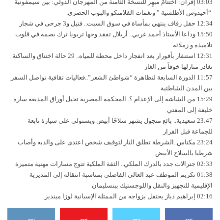
03:03
إفران: اختتامٌ مبهِر للنسخة الثامنة من المهرجان الدولي: بين سيمفونية
“أحيدوس الأطلسية ” ونغمات الفلامنكو والبوب ​​الحضري.
12:34
حفل زفاف ينتهي بمأساة في سوق السبت.. قتيل و3 جرحى في شجار
15:50
وداعا الأستاذ أحمد غربي.. أزيلال تفقد وجها تربويا ترك بصمة في قلوب
تلاميذه و زملائه
12:31
استنفار بأفورار بعد انفجار داخل محطة للمياه.. 29 حالة اختناق والساكنة
تغادر منازلها خوفاً من الغاز
11:57
الدورة السابعة لتظاهرة “شواطئ الشعر”..فعاليات ثقافية تواصل السفر
بين المدن الشاطئية
15:29
من الشاشة إلى الإعدام ؟..المحكمة المصرية تحيل أوراق المذيعة سارة
خليفة إلى المفتي
23:47
سعيدية.. بائع متجول يشهر سلاحًا أبيض ويستولي على سيارة تابعة
للجماعة قبل الفرار
23:24
مكناس..الشرطة تطلق النار لتوقيف شخص اعتدى على والديه وأصاب
شرطيا بالسلاح الأبيض
02:33
جنرالات جدد بالدرك الملكي.. الثقة الملكية تتوج مسارات مهنية متميزة
01:38
تكريم الموظف عبد العالي الفاضلي بمناسبة انتقاله إلى المديرية
الإقليمية للتجهيز والنقل واللوجستيك ببنسليمان
02:16
إبراهيم دياز يحتفل بزواجه من الممثلة الإسبانية لوزا مينديز