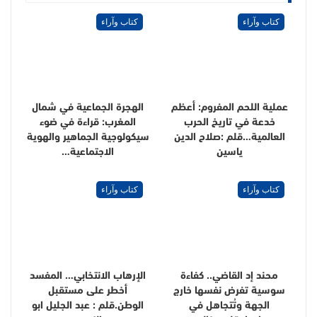
كتاب وآراء
كتاب وآراء
عملية اللحم المفروم: أعظم
الهجرة الجماعية في شمال
خدعة في تاريخ الحرب
المغرب: قراءة في ضوء
العالمية…قلم :صلاح الدين
سيكولوجية الجماهير والهوية
ياسين
الاجتماعية…
كتاب وآراء
كتاب وآراء
محند إد القاضي.. كفاءة
الإرهاب الانتخابي… المفسد
سوسية تفرض نفسها خارج
أخطر على مستقبل
الجهة وتُتجاهل في
الوطن.قلم : عبد الجليل ابو