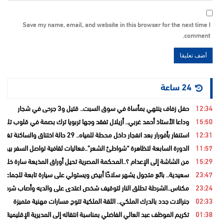
Save my name, email, and website in this browser for the next time I
comment.
24 ساعة
12:34
حفل زفاف ينتهي بمأساة في سوق السبت.. قتيل و3 جرحى في شجار
15:50
وداعا الأستاذ أحمد غربي.. أزيلال تفقد وجها تربويا ترك بصمة في قلوب تلامي
12:31
استنفار بأفورار بعد انفجار داخل محطة للمياه.. 29 حالة اختناق والساكنة تغادر منازلها خوفاً من الغاز
11:57
الدورة السابعة لتظاهرة “شواطئ الشعر”..فعاليات ثقافية تواصل السفر بين ا
15:29
من الشاشة إلى الإعدام ؟..المحكمة المصرية تحيل أوراق المذيعة سارة خليفة
23:47
سعيدية.. بائع متجول يشهر سلاحًا أبيض ويستولي على سيارة تابعة للجماعة قب
23:24
مكناس..الشرطة تطلق النار لتوقيف شخص اعتدى على والديه وأصاب شرطيا ب
02:33
جنرالات جدد بالدرك الملكي.. الثقة الملكية تتوج مسارات مهنية متميزة
01:38
تكريم الموظف عبد العالي الفاضلي بمناسبة انتقاله إلى المديرية الإقليمية ل