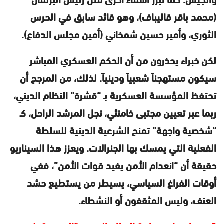
(محمد باقر قالیباف)، وهو قائد سابق في الحرس
الثوري، وأمير حسين شمخاني (أمين مجلس الدفاع).
لكن خبراء يحذرون من أن الحكم العسكري المباشر
سيكون مستهجناً شعبياً ودينياً. لذلك، من المرجح أن
تحتفظ المؤسسة العسكرية بـ “قشرة” النظام الديني،
ربما عبر تعيين مجتبى خامنئي، نجل المرشد الراحل، كـ
“شخصية واجهة” تمنح الشرعية الدينية للسلطة
الفعلية التي يمسك بها الجنرالات. ويعزز هذا السيناريو
حقيقة أن “انعدام الأمن يفيد قوات الأمن”، ففي
أوقات الفراغ السياسي، يسيطر من يستطيع حشد
العنف، وليس المثقفون أو النشطاء.