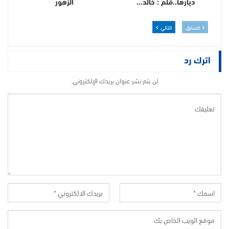
ديارها..قلم : خالد…
الزهور
السابق
التالي
اترك رد
لن يتم نشر عنوان بريدك الإلكتروني.