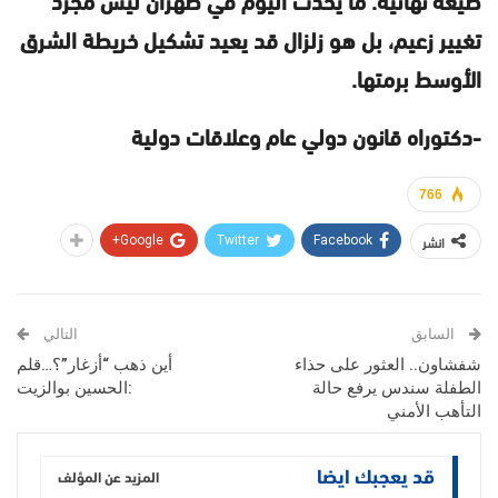
تغيير زعيم، بل هو زلزال قد يعيد تشكيل خريطة الشرق
الأوسط برمتها.
-دكتوراه قانون دولي عام وعلاقات دولية
766
انشر
Google+
Twitter
Facebook
السابق
التالي
شفشاون.. العثور على حذاء
أين ذهب “أزغار”؟…قلم
الطفلة سندس يرفع حالة
:الحسين بوالزيت
التأهب الأمني
قد يعجبك ايضا
المزيد عن المؤلف