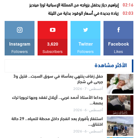
02:16
إبراهيم دياز يحتفل بزواجه من الممثلة الإسبانية لوزا مينديز
02:03
زيادة جديدة في أسعار الوقود بداية من الليلة
Instagram
3,620
Twitter
Facebook
Followers
Subscribers
Followers
Likes
الأكثر مشاهدة
حفل زفاف ينتهي بمأساة في سوق السبت.. قتيل و3
جرحى في شجار
أغسطس - 7 - 2026
وداعا الأستاذ أحمد غربي.. أزيلال تفقد وجها تربويا ترك
بصمة…
أغسطس - 6 - 2026
استنفار بأفورار بعد انفجار داخل محطة للمياه.. 29 حالة
اختناق…
أغسطس - 6 - 2026