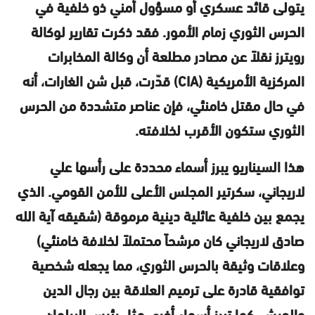
يتولى قائد عسكري أو مسؤول أمني ذو خلفية في
الحرس الثوري زمام الأمور. فقد ذكرت تقارير لوكالة
رويترز نقلاً عن مصادر مطلعة أن وكالة المخابرات
المركزية الأمريكية (CIA) قدّرت، قبل شن الغارات، أنه
في حال مقتل خامنئي، فإن عناصر متشددة من الحرس
الثوري ستكون الأقرب لخلافته.
هذا السيناريو يبرز أسماء محددة على رأسها علي
لاريجاني، سكرتير المجلس الأعلى للأمن القومي. الذي
يجمع بين خلفية عائلية دينية مرموقة (شقيقه آية الله
صادق لاريجاني كان مرشحاً محتملاً لخلافة خامنئي)
وعلاقات وثيقة بالحرس الثوري، مما يجعله شخصية
توافقية قادرة على ترميم العلاقة بين رجال الدين
والجيش. كما تبرز أسماء أخرى مثل رئيس البرلمان