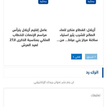
محلية
محلية
أزيلال: انقطاع متكرر للماء
عامل إقليم أزيلال يترأس
الصالح للشرب يثير استياء
مراسم الإنصات للخطاب
ساكنة مركز بني عياط… من…
الملكي بمناسبة الذكرى الـ27
لعيد العرش
السابق
التالي
اترك رد
لن يتم نشر عنوان بريدك الإلكتروني.