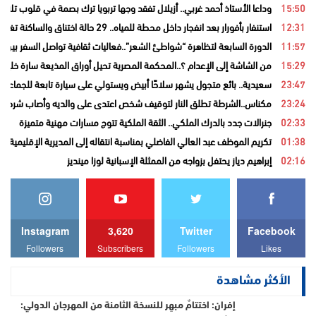
15:50
وداعا الأستاذ أحمد غربي.. أزيلال تفقد وجها تربويا ترك بصمة في قلوب تلامي
12:31
استنفار بأفورار بعد انفجار داخل محطة للمياه.. 29 حالة اختناق والساكنة تغادر منازلها خوفاً من الغاز
11:57
الدورة السابعة لتظاهرة “شواطئ الشعر”..فعاليات ثقافية تواصل السفر بين ا
15:29
من الشاشة إلى الإعدام ؟..المحكمة المصرية تحيل أوراق المذيعة سارة خليفة
23:47
سعيدية.. بائع متجول يشهر سلاحًا أبيض ويستولي على سيارة تابعة للجماعة قب
23:24
مكناس..الشرطة تطلق النار لتوقيف شخص اعتدى على والديه وأصاب شرطيا ب
02:33
جنرالات جدد بالدرك الملكي.. الثقة الملكية تتوج مسارات مهنية متميزة
01:38
تكريم الموظف عبد العالي الفاضلي بمناسبة انتقاله إلى المديرية الإقليمية ل
02:16
إبراهيم دياز يحتفل بزواجه من الممثلة الإسبانية لوزا مينديز
Instagram
3,620
Twitter
Facebook
Followers
Subscribers
Followers
Likes
الأكثر مشاهدة
إفران: اختتامٌ مبهِر للنسخة الثامنة من المهرجان الدولي: