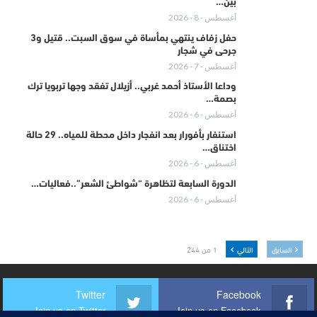
بين…
أغسطس - 8 - 2026
حفل زفاف ينتهي بمأساة في سوق السبت.. قتيل و3
جرحى في شجار
أغسطس - 7 - 2026
وداعا الأستاذ أحمد غربي.. أزيلال تفقد وجها تربويا ترك
بصمة…
أغسطس - 6 - 2026
استنفار بأفورار بعد انفجار داخل محطة للمياه.. 29 حالة
اختناق…
أغسطس - 6 - 2026
الدورة السابعة لتظاهرة “شواطئ الشعر”..فعاليات…
أغسطس - 6 - 2026
السابق
التالي
1 من 244
Twitter
Facebook
Join us on Twitter
Join us on Facebook