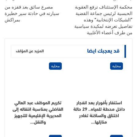
محكمة الإستئناف ترفع العقوبة
مصرع سائق بعد قفزه من
الحبسية لرئيس جماعة القضية
سيارته في حادثة سير خطيرة
“الشيكات الإنتخابية” وهذه
بمراكش
تفاصيل تعرضه لمكيدة سياسية
من طرف أعضاء الأغلبية
قد يعجبك ايضا
المزيد عن المؤلف
محلية
محلية
استنفار بأفورار بعد انفجار
تكريم الموظف عبد العالي
داخل محطة للمياه.. 29 حالة
الفاضلي بمناسبة انتقاله إلى
اختناق والساكنة تغادر
المديرية الإقليمية للتجهيز
منازلها…
والنقل…