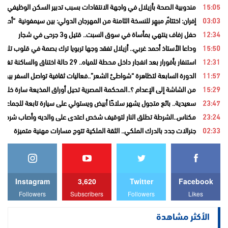
15:05
مندوبية الصحة بأزيلال في واجهة الانتقادات بسبب تدبير السكن الوظيفي و
03:03
إفران: اختتامٌ مبهِر للنسخة الثامنة من المهرجان الدولي: بين سيمفونية “أح
12:34
حفل زفاف ينتهي بمأساة في سوق السبت.. قتيل و3 جرحى في شجار
15:50
وداعا الأستاذ أحمد غربي.. أزيلال تفقد وجها تربويا ترك بصمة في قلوب تلامي
12:31
استنفار بأفورار بعد انفجار داخل محطة للمياه.. 29 حالة اختناق والساكنة تغادر منازلها خوفاً من الغاز
11:57
الدورة السابعة لتظاهرة “شواطئ الشعر”..فعاليات ثقافية تواصل السفر بين ا
15:29
من الشاشة إلى الإعدام ؟..المحكمة المصرية تحيل أوراق المذيعة سارة خليفة
23:47
سعيدية.. بائع متجول يشهر سلاحًا أبيض ويستولي على سيارة تابعة للجماعة قب
23:24
مكناس..الشرطة تطلق النار لتوقيف شخص اعتدى على والديه وأصاب شرطيا ب
02:33
جنرالات جدد بالدرك الملكي.. الثقة الملكية تتوج مسارات مهنية متميزة
Instagram
3,620
Twitter
Facebook
Followers
Subscribers
Followers
Likes
الأكثر مشاهدة