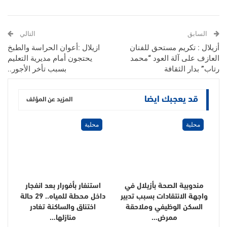
السابق
التالي
أزيلال : تكريم مستحق للفنان
ازيلال :أعوان الحراسة والطبخ
العازف على آلة العود “محمد
يحتجون أمام مديرية التعليم
رتاب” بدار الثقافة
بسبب تأخر الأجور..
قد يعجبك ايضا
المزيد عن المؤلف
محلية
محلية
مندوبية الصحة بأزيلال في
استنفار بأفورار بعد انفجار
واجهة الانتقادات بسبب تدبير
داخل محطة للمياه.. 29 حالة
السكن الوظيفي وملاحقة
اختناق والساكنة تغادر
ممرض…
منازلها…