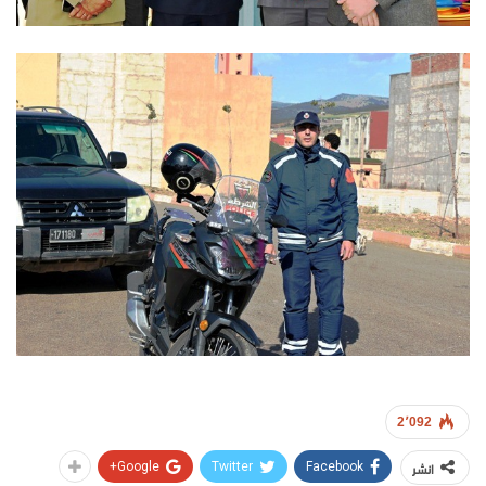
2٬092
انشر
Google+
Twitter
Facebook