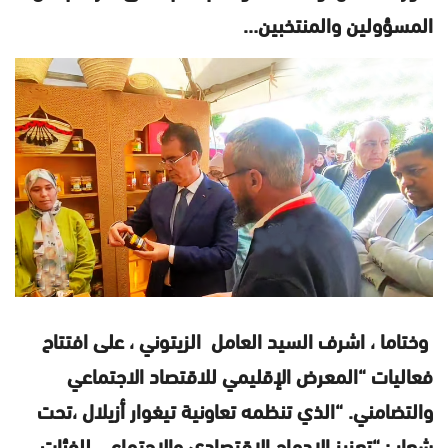
المسؤولين والمنتخبين…
وختاما ، اشرف السيد العامل الزيتوني ، على افتتاح
فعاليات “المعرض الإقليمي للاقتصاد الاجتماعي
والتضامني. “الذي تنظمه تعاونية تيغوار أزيلال ،تحت
شعار : “تعزيز الإدماج الاقتصادي والاجتماعي للفئات