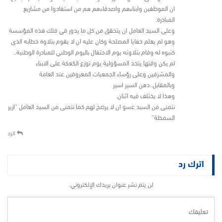
ان الموظفين وابناءهم واصدقاءهم هم من استفادوا من مشاريع
المبادرة.
وعلى السيد العامل ان يتحقق من كل ما يدور في فلك هذه المؤسسة
وهو لم يعلم خفايا المصلحة وكان عليه ان لا يقوم بتلاوة خطابه الذى
كتبوه له وقام بتلاوته يوم الاحتفال باليوم الوطني للمبادرة الوطنية..
لم يكن وقتها يتخد المسؤولية يوم توزع الكعكة على الابناء
والمشرفين وعلى رؤساء الجمعيات المعروفين عند العامة
وبالمقابل..دهن السير اسير
وهذا لا يختلف فيه اثنان.
نتمنى من السيد عسو ان لا يرضخ لهم كما نتمنى من السيد العامل “ازير
السمطة”
الرد
اترك رد
لن يتم نشر عنوان بريدك الإلكتروني.