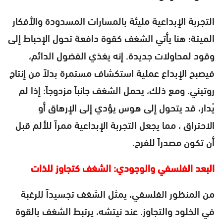
التجربة الإبداعية مليئة بالمسارات المسدودة والأفكار
الميتة؛ هنا يأتي الشغف كقوة دافعة تحول الإحباط إلى
وقود لمحاولات جديدة. إنه يغذي الفضول الدائم،
فيصبح الإبداع عملية استكشاف مستمرة بدلاً من إنتاج
روتيني. ومع ذلك، يحمل الشغف جانباً مزدوجاً: إذا لم
يُدار، قد يتحول إلى هوس يؤدي إلى الإرهاق أو
الاحتراق ، مما يجعل التجربة الإبداعية ممراً للألم قبل
أن تكون مصدراً للفرح.
البعد الفلسفي والوجودي: الشغف كتجاوز للذات
من المنظور الفلسفي، يمثل الشغف تجسيداً للرغبة
في الخلود والتجاوز. عند نيتشه، يرتبط الشغف بالقوة