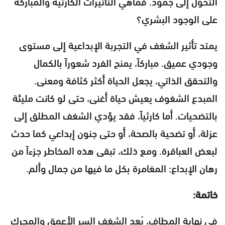
التحول إلى جمود. فماهي التأثيرات الكارثية والمباركة
على الوجود البشري؟
يمتد تأثير الشغف في التجربة الإبداعية إلى مستوى
وجودي عميق. مباركاً، يمنح الفرد شعوراً بالكمال
والتحقق الذاتي، يجعل الحياة أكثر كثافة ومعنى.
المبدع الشغوف يعيش حياة أغنى، حتى لو كانت مليئة
بالتضحيات. أما كارثياً، فقد يؤدي الشغف المطلق إلى
عزلة، أو تضحية بالصحة، أو حتى جنون إبداعي كما حدث
لبعض العباقرة. ومع ذلك، تبقى هذه المخاطر جزءاً من
رهان الإبداع: المغامرة بكل ما فيها من جمال وألم.
خاتمة:
في نهاية المطاف، يُعد الشغف السر الأعمق والمحرك