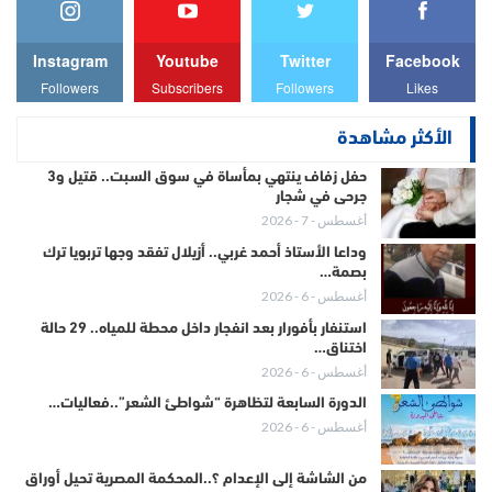
Instagram
Youtube
Twitter
Facebook
Followers
Subscribers
Followers
Likes
الأكثر مشاهدة
حفل زفاف ينتهي بمأساة في سوق السبت.. قتيل و3
جرحى في شجار
أغسطس - 7 - 2026
وداعا الأستاذ أحمد غربي.. أزيلال تفقد وجها تربويا ترك
بصمة…
أغسطس - 6 - 2026
استنفار بأفورار بعد انفجار داخل محطة للمياه.. 29 حالة
اختناق…
أغسطس - 6 - 2026
الدورة السابعة لتظاهرة “شواطئ الشعر”..فعاليات…
أغسطس - 6 - 2026
من الشاشة إلى الإعدام ؟..المحكمة المصرية تحيل أوراق