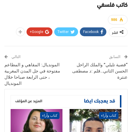
كاتب فلسفي
986
انشر
Google+
Twitter
Facebook
السابق
التالي
“قضية تليلي” والملك الراحل
المونديال: المقاهي و المطاعم
الحسن الثاني…قلم :د مصطفى
مفتوحة في جل المدن المغربية
عنترة
، حتى الرابعة صباحا خلال
المونديال
قد يعجبك ايضا
المزيد عن المؤلف
كتاب وآراء
كتاب وآراء