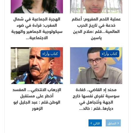
عملية اللحم المفروم: أعظم
الهجرة الجماعية في شمال
خدعة في تاريخ الحرب
المغرب: قراءة في ضوء
العالمية…قلم :صلاح الدين
سيكولوجية الجماهير والهوية
ياسين
الاجتماعية…
كتاب وآراء
كتاب وآراء
محند إد القاضي.. كفاءة
الإرهاب الانتخابي… المفسد
سوسية تفرض نفسها خارج
أخطر على مستقبل
الجهة وتُتجاهل في
الوطن.قلم : عبد الجليل ابو
ديارها..قلم : خالد…
الزهور
السابق
التالي