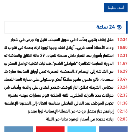
24 ساعة
12:34
حفل زفاف ينتهي بمأساة في سوق السبت.. قتيل و3 جرحى في شجار
15:50
وداعا الأستاذ أحمد غربي.. أزيلال تفقد وجها تربويا ترك بصمة في قلوب تلامي
12:31
استنفار بأفورار بعد انفجار داخل محطة للمياه.. 29 حالة اختناق والساكنة تغادر منازلها خوفاً من الغاز
11:57
الدورة السابعة لتظاهرة “شواطئ الشعر”..فعاليات ثقافية تواصل السفر بين ا
15:29
من الشاشة إلى الإعدام ؟..المحكمة المصرية تحيل أوراق المذيعة سارة خليفة
23:47
سعيدية.. بائع متجول يشهر سلاحًا أبيض ويستولي على سيارة تابعة للجماعة قب
23:24
مكناس..الشرطة تطلق النار لتوقيف شخص اعتدى على والديه وأصاب شرطيا ب
02:33
جنرالات جدد بالدرك الملكي.. الثقة الملكية تتوج مسارات مهنية متميزة
01:38
تكريم الموظف عبد العالي الفاضلي بمناسبة انتقاله إلى المديرية الإقليمية ل
02:16
إبراهيم دياز يحتفل بزواجه من الممثلة الإسبانية لوزا مينديز
02:03
زيادة جديدة في أسعار الوقود بداية من الليلة