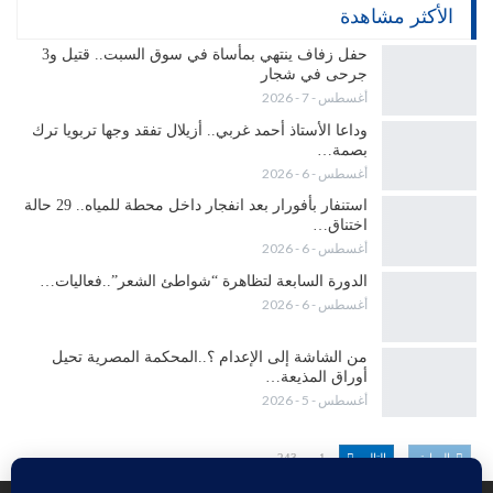
الأكثر مشاهدة
حفل زفاف ينتهي بمأساة في سوق السبت.. قتيل و3
جرحى في شجار
أغسطس - 7 - 2026
وداعا الأستاذ أحمد غربي.. أزيلال تفقد وجها تربويا ترك
بصمة…
أغسطس - 6 - 2026
استنفار بأفورار بعد انفجار داخل محطة للمياه.. 29 حالة
اختناق…
أغسطس - 6 - 2026
الدورة السابعة لتظاهرة “شواطئ الشعر”..فعاليات…
أغسطس - 6 - 2026
من الشاشة إلى الإعدام ؟..المحكمة المصرية تحيل
أوراق المذيعة…
أغسطس - 5 - 2026
السابق
التالي
1 من 243