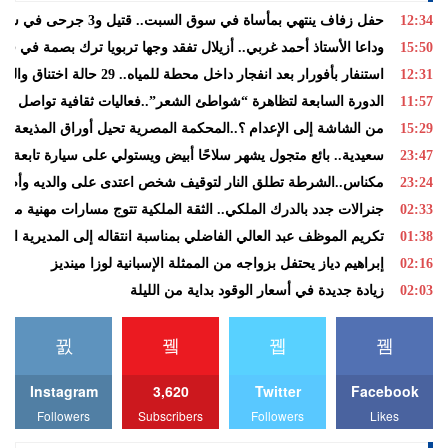
12:34
حفل زفاف ينتهي بمأساة في سوق السبت.. قتيل و3 جرحى في شجار
15:50
وداعا الأستاذ أحمد غربي.. أزيلال تفقد وجها تربويا ترك بصمة في قلو
12:31
استنفار بأفورار بعد انفجار داخل محطة للمياه.. 29 حالة اختناق والساكنة تغادر منازلها خوفاً من الغاز
11:57
الدورة السابعة لتظاهرة “شواطئ الشعر”..فعاليات ثقافية تواصل الس
15:29
من الشاشة إلى الإعدام ؟..المحكمة المصرية تحيل أوراق المذيعة سا
23:47
سعيدية.. بائع متجول يشهر سلاحًا أبيض ويستولي على سيارة تابعة لل
23:24
مكناس..الشرطة تطلق النار لتوقيف شخص اعتدى على والديه وأصاب
02:33
جنرالات جدد بالدرك الملكي.. الثقة الملكية تتوج مسارات مهنية متمي
01:38
تكريم الموظف عبد العالي الفاضلي بمناسبة انتقاله إلى المديرية الإق
02:16
إبراهيم دياز يحتفل بزواجه من الممثلة الإسبانية لوزا مينديز
02:03
زيادة جديدة في أسعار الوقود بداية من الليلة
Instagram
3,620
Twitter
Facebook
Followers
Subscribers
Followers
Likes