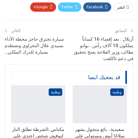
Google+
Twitter
Facebook
انشر
Pinterest
WhatsApp
ReddIt
البريد الإلكتروني
السابق
التالي
أزيلال : بعد إقصاء 16 كساباً
سيارة تخترق حاجز محطة الأداء
يملكون 10 آلاف رأس.. بوانو
بسيدي علال البحراوي وتصطدم
يطالب وزير الفلاحة بفتح تحقيق
بسيارة للدرك الملكي…
في دعم تاكلفت
قد يعجبك ايضا
وطنية
وطنية
سعيدية.. بائع متجول يشهر
مكناس..الشرطة تطلق النار
سلاحًا أبيض ويستولي على
لتوقيف شخص اعتدى على