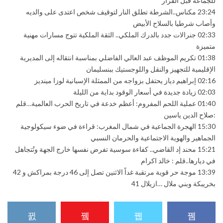
للجماعة قبل الفرار
23:24
مكناس..الشرطة تطلق النار لتوقيف شخص اعتدى على والديه
وأصاب شرطيا بالسلاح الأبيض
02:33
جنرالات جدد بالدرك الملكي.. الثقة الملكية تتوج مسارات مهنية
متميزة
01:38
تكريم الموظف عبد العالي الفاضلي بمناسبة انتقاله إلى المديرية
الإقليمية للتجهيز والنقل واللوجستيك ببنسليمان
02:16
إبراهيم دياز يحتفل بزواجه من الممثلة الإسبانية لوزا مينديز
02:03
زيادة جديدة في أسعار الوقود بداية من الليلة
01:40
عملية اللحم المفروم: أعظم خدعة في تاريخ الحرب العالمية…قلم
:صلاح الدين ياسين
15:30
الهجرة الجماعية في شمال المغرب: قراءة في ضوء سيكولوجية
الجماهير والهوية الاجتماعية والحرمان النسبي
15:21
محند إد القاضي.. كفاءة سوسية تفرض نفسها خارج الجهة وتُتجاهل
في ديارها..قلم : خالد اكرام
13:39
موجة حر قوية مرتقبة غداً الاثنين تصل إلى 46 درجة بمراكش و 42
بخريبكة وبني ملال …ازيلال 41