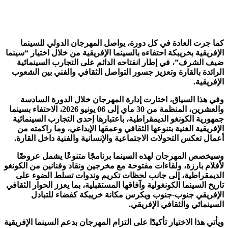
كما جرت العادة في كل دورة، يواصل المهرجان الدولي للسينما
الإفريقية بخريبكة احتفاءه بالسينما الإفريقية من خلال اختيار “سينما
ضيف الشرف”، في إطار انفتاحه الدائم على التجارب السينمائية
الرائدة بالقارة وتعزيز جسور التواصل الثقافي والفني بين الشعوب
الإفريقية.
وفي هذا السياق، اختارت إدارة المهرجان خلال الدورة السادسة
والعشرين، المنظمة من 30 ماي إلى 06 يونيو 2026، الاحتفاء بسينما
جمهورية الكونغو الديمقراطية، باعتبارها إحدى التجارب السينمائية
الإفريقية الغنية بتنوعها الثقافي وعمقها الإبداعي، وما راكمته من
أعمال تعكس التحولات الاجتماعية والإنسانية والفنية داخل القارة.
وسيخصص المهرجان لهذه السينما برنامجًا متنوعًا يشمل عروضًا
لأفلام بارزة، ولقاءات مفتوحة مع مخرجين ونقاد وفنانين من الكونغو
الديمقراطية، إلى جانب لحظات تكريم وندوات تسلط الضوء على
تاريخ السينما الكونغولية وآفاقها المستقبلية، بما يعزز الحوار الثقافي
الإفريقي جنوب-جنوب ويكرس مكانة خريبكة كفضاء للتبادل
السينمائي والثقافي الإفريقي.
ويأتي هذا الاختيار تأكيدًا على التزام المهرجان بدعم السينما الإفريقية