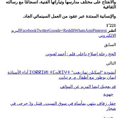
والانفتاح على مختلف مدارسها وتياراتها الفنية، انسجامًا مع رسالته
الثقافية
والإنسانية الممتدة عبر عقود من العمل السينمائي الجاد.
1٬221
انشر
Pinterest
WhatsApp
ReddIt
Google+
Twitter
Facebook
البريد
الإلكتروني
السابق
الحج رحلة إصلاح داخلي قلم : أحمد لعيوني
التالي
أنشودة “اسكيلن تمازيغت” ⵉⵙⴽⴽⵉⵍⵏ ⵜⵎⴰⵣⵉⵖⵜ أداء الأستاذة
ايمان بوطور مع أطفال م. م تبانت
قد يعجبك ايضا
المزيد عن المؤلف
جهوية
حفل زفاف ينتهي بمأساة في سوق السبت.. قتيل و3 جرحى في
شجار
جهوية