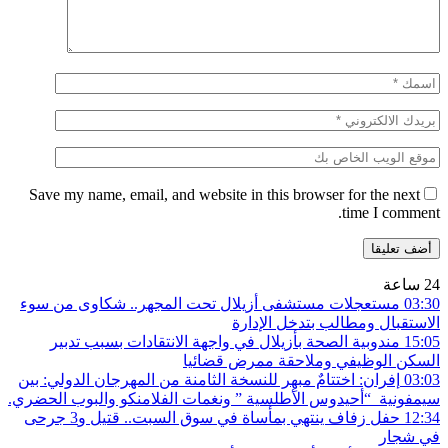
Save my name, email, and website in this browser for the next
time I comment.
24 ساعة
03:30
مستعجلات مستشفى أزيلال تحت المجهر.. شكاوى من سوء
الاستقبال ومطالب بتدخل الإدارة
15:05
مندوبية الصحة بأزيلال في واجهة الانتقادات بسبب تدبير
السكن الوظيفي وملاحقة ممرض قضائيا
03:03
إفران: اختتامٌ مبهِر للنسخة الثامنة من المهرجان الدولي: بين
سيمفونية “أحيدوس الأطلسية ” ونغمات الفلامنكو والبوب ​​الحضري.
12:34
حفل زفاف ينتهي بمأساة في سوق السبت.. قتيل و3 جرحى
في شجار