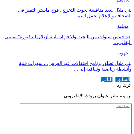
بني ملال ..بعد مناقشة بحوث التخرج.. فوج ماستر التميز في
الصحافة والإعلام يحمل اسم…
محلية
بعد خمس سنوات من البحث والاجتهاد.. ابنة أزيلال الدكتورة” سلمى
البقالي…
جهوية
بني ملال تطلق برنامج احتفالات عيد العرش… سهرات فنية
وأنشطة رياضية وثقافية إلى…
السابق
التالي
اترك رد
لن يتم نشر عنوان بريدك الإلكتروني.