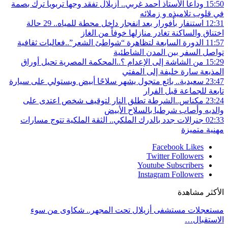
15:50
وداعا الأستاذ أحمد غربي.. أزيلال تفقد وجها تربويا ترك بصمة
في قلوب تلاميذه و زملائه
12:31
استنفار بأفورار بعد انفجار داخل محطة للمياه.. 29 حالة
اختناق والساكنة تغادر منازلها خوفاً من الغاز
11:57
الدورة السابعة لتظاهرة “شواطئ الشعر”..فعاليات ثقافية
تواصل السفر بين المدن الشاطئية
15:29
من الشاشة إلى الإعدام ؟..المحكمة المصرية تحيل أوراق
المذيعة سارة خليفة إلى المفتي
23:47
سعيدية.. بائع متجول يشهر سلاحًا أبيض ويستولي على سيارة
تابعة للجماعة قبل الفرار
23:24
مكناس..الشرطة تطلق النار لتوقيف شخص اعتدى على
والديه وأصاب شرطيا بالسلاح الأبيض
02:33
جنرالات جدد بالدرك الملكي.. الثقة الملكية تتوج مسارات
مهنية متميزة
Facebook
Likes
Twitter
Followers
Youtube
Subscribers
Instagram
Followers
الأكثر مشاهدة
مستعجلات مستشفى أزيلال تحت المجهر.. شكاوى من سوء
الاستقبال…