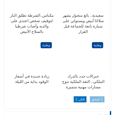
سعيدية.. بائع متجول يشهر
مكناس..الشرطة تطلق النار
سلاحًا أبيض ويستولي على
لتوقيف شخص اعتدى على
سيارة تابعة للجماعة قبل
والديه وأصاب شرطيا
الفرار
بالسلاح الأبيض
وطنية
وطنية
جنرالات جدد بالدرك
زيادة جديدة في أسعار
الملكي.. الثقة الملكية تتوج
الوقود بداية من الليلة
مسارات مهنية متميزة
السابق
التالي