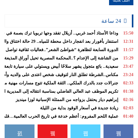
24 ساعة
15:50
وداعا الأستاذ أحمد غربي.. أزيلال تفقد وجها تربويا ترك بصمة في قلو
12:31
استنفار بأفورار بعد انفجار داخل محطة للمياه.. 29 حالة اختناق والساكنة تغادر منازلها خوفاً من الغاز
11:57
الدورة السابعة لتظاهرة “شواطئ الشعر”..فعاليات ثقافية تواصل الس
15:29
من الشاشة إلى الإعدام ؟..المحكمة المصرية تحيل أوراق المذيعة سا
23:47
سعيدية.. بائع متجول يشهر سلاحًا أبيض ويستولي على سيارة تابعة لل
23:24
مكناس..الشرطة تطلق النار لتوقيف شخص اعتدى على والديه وأصاب
02:33
جنرالات جدد بالدرك الملكي.. الثقة الملكية تتوج مسارات مهنية متمي
01:38
تكريم الموظف عبد العالي الفاضلي بمناسبة انتقاله إلى المديرية الإق
02:16
إبراهيم دياز يحتفل بزواجه من الممثلة الإسبانية لوزا مينديز
02:03
زيادة جديدة في أسعار الوقود بداية من الليلة
01:40
عملية اللحم المفروم: أعظم خدعة في تاريخ الحرب العالمية…قلم :ص