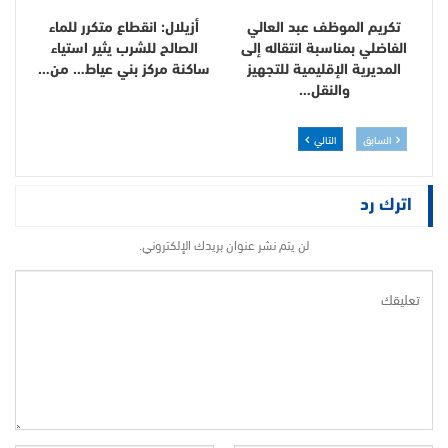
تكريم الموظف عبد العالي
أزيلال: انقطاع متكرر للماء
الفاضلي بمناسبة انتقاله إلى
الصالح للشرب يثير استياء
المديرية الإقليمية للتجهيز
ساكنة مركز بني عياط… من…
والنقل…
السابق
التالي
اترك رد
لن يتم نشر عنوان بريدك الإلكتروني.