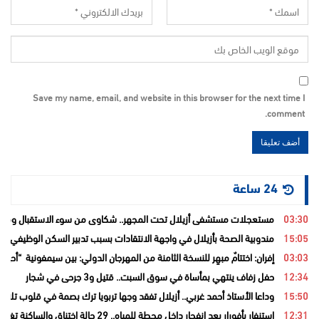
Save my name, email, and website in this browser for the next time I
comment.
24 ساعة
03:30
مستعجلات مستشفى أزيلال تحت المجهر.. شكاوى من سوء الاستقبال ومطال
15:05
مندوبية الصحة بأزيلال في واجهة الانتقادات بسبب تدبير السكن الوظيفي و
03:03
إفران: اختتامٌ مبهِر للنسخة الثامنة من المهرجان الدولي: بين سيمفونية “أح
12:34
حفل زفاف ينتهي بمأساة في سوق السبت.. قتيل و3 جرحى في شجار
15:50
وداعا الأستاذ أحمد غربي.. أزيلال تفقد وجها تربويا ترك بصمة في قلوب تلامي
12:31
استنفار بأفورار بعد انفجار داخل محطة للمياه.. 29 حالة اختناق والساكنة تغادر منازلها خوفاً من الغاز