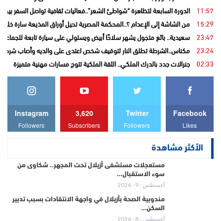
11:57
الدورة السابعة لتظاهرة “شواطئ الشعر”..فعاليات ثقافية تواصل السفر بين ا
15:29
من الشاشة إلى الإعدام ؟..المحكمة المصرية تحيل أوراق المذيعة سارة خليفة
23:47
سعيدية.. بائع متجول يشهر سلاحًا أبيض ويستولي على سيارة تابعة للجماعة قب
23:24
مكناس..الشرطة تطلق النار لتوقيف شخص اعتدى على والديه وأصاب شرطيا ب
02:33
جنرالات جدد بالدرك الملكي.. الثقة الملكية تتوج مسارات مهنية متميزة
Instagram
3,620
Twitter
Facebook
Followers
Subscribers
Followers
Likes
الأكثر مشاهدة
مستعجلات مستشفى أزيلال تحت المجهر.. شكاوى من
سوء الاستقبال…
أغسطس - 9 - 2026
مندوبية الصحة بأزيلال في واجهة الانتقادات بسبب تدبير
السكن…
أغسطس - 8 - 2026