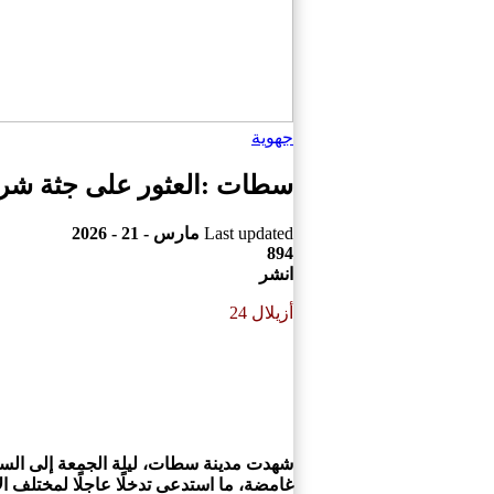
جهوية
سطات :العثور على جثة شرط
Last updated
مارس - 21 - 2026
894
انشر
أزيلال 24
شهدت مدينة
سطات
، ليلة الجمعة إلى ا
غامضة، ما استدعى تدخلًا عاجلًا لمختلف الأ