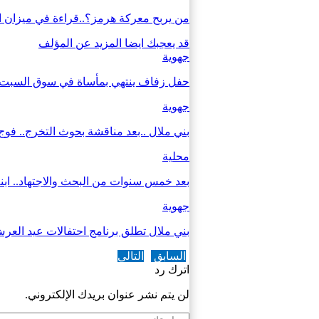
من يربح معركة هرمز؟..قراءة في ميزان 
قد يعجبك ايضا
المزيد عن المؤلف
جهوية
حفل زفاف ينتهي بمأساة في سوق السبت.. قتيل و3 جرح
جهوية
بني ملال ..بعد مناقشة بحوث التخرج.. فو
محلية
بعد خمس سنوات من البحث والاجتهاد.. ابن
جهوية
بني ملال تطلق برنامج احتفالات عيد الع
السابق
التالي
اترك رد
لن يتم نشر عنوان بريدك الإلكتروني.