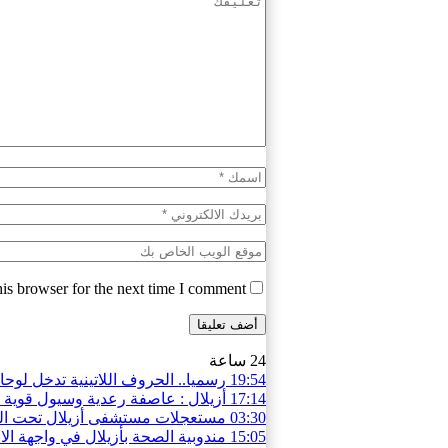
is browser for the next time I comment.
24 ساعة
19:54
رسميا.. الحروف اللاتينية تدخل لوحا
17:14
أزيلال : عاصفة رعدية وسيول قوية
03:30
مستعجلات مستشفى أزيلال تحت المج
15:05
مندوبية الصحة بأزيلال في واجهة ا