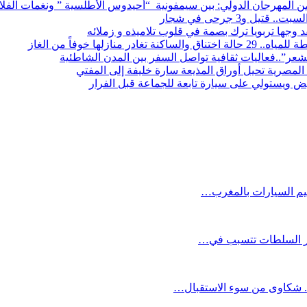
ة من المهرجان الدولي: بين سيمفونية “أحيدوس الأطلسية ” ونغمات الفلا
 و3 جرحى في شجار
قد وجها تربويا ترك بصمة في قلوب تلاميذه و زملائه
 منازلها خوفاً من الغاز
شعر”..فعاليات ثقافية تواصل السفر بين المدن الشاطئية
المصرية تحيل أوراق المذيعة سارة خليفة إلى المفتي
بيض ويستولي على سيارة تابعة للجماعة قبل الفرار
قيم السيارات بالمغرب…
فر السلطات تتسبب في…
 شكاوى من سوء الاستقبال…