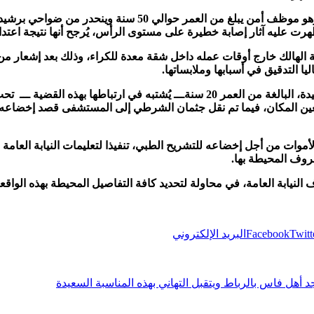
يبلغ من العمر حوالي 50 سنة وينحدر من ضواحي
برشيد
 عليه آثار إصابة خطيرة على مستوى الرأس، يُرجح أنها نتيجة اعتدا
ة الهالك خارج أوقات عمله داخل شقة معدة للكراء، وذلك بعد إشعار 
ا التدقيق في أسبابها وملابساتها.
وفي إطار إجراءات البحث، تقرر وضع السيدة، البالغة من العمر 20 سنةـــ يُشتبه في
عين المكان، فيما تم نقل جثمان الشرطي إلى المستشفى قصد إخضاعه 
أموات من أجل إخضاعه للتشريح الطبي، تنفيذا لتعليمات النيابة العا
ظروف المحيطة بها.
نيابة العامة، في محاولة لتحديد كافة التفاصيل المحيطة بهذه الوا
Twitt
Facebook
البريد الإلكتروني
 أهل فاس بالرباط ويتقبل التهاني بهذه المناسبة السعيدة