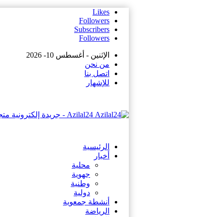
Likes
Followers
Subscribers
Followers
الإثنين - أغسطس 10- 2026
من نحن
اتصل بنا
للإشهار
Azilal24 - جريدة إلكترونية متجددة على مدار الساعة
الرئيسية
أخبار
محلية
جهوية
وطنية
دولية
أنشطة جمعوية
الرياضة