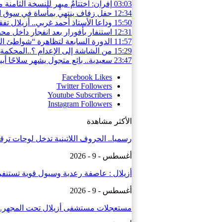
03:03
إفران: اختتامٌ مبهِر للنسخة الثامن
12:34
حفل زفاف ينتهي بمأساة في سوق السبت.. قتيل
15:50
وداعا الأستاذ أحمد غربي.. أزيلال تف
12:31
استنفار بأفورار بعد انفجار داخل محطة للمياه.. 29 حالة اختناق والساكنة تغادر
11:57
الدورة السابعة لتظاهرة “شواطئ ال
15:29
من الشاشة إلى الإعدام ؟..المحكمة 
23:47
سعيدية.. بائع متجول يشهر سلاحًا أ
Facebook
Likes
Twitter
Followers
Youtube
Subscribers
Instagram
Followers
الأكثر مشاهدة
رسميا.. الحروف اللاتينية تدخل لوحات تر
أغسطس - 9 - 2026
أزيلال : عاصفة رعدية وسيول قوية تستن
أغسطس - 9 - 2026
مستعجلات مستشفى أزيلال تحت المجهر..