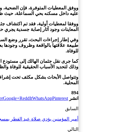
ووفق المعطيات المتوفرة، فإن الضحية، وهو موظف أمن 
عليه داخل مسكنه بحي السماعلة، حيث ظهرت
ووفقا لمعطيات أولية، فقد تم اكتشاف جث
المعاينات وجود آثار إصابة جسدية يجري حالي
طبيعة علاقتها بالواقعة وظروف وجودها ب
للوفاة.
كما جرى نقل جثمان الهالك إلى مستودع ال
وذلك لتحديد الأسباب الحقيقية للوفاة وال
وتتواصل الأبحاث بشكل مكثف تحت إشراف ال
المحلية.
894
انشر
Pinterest
WhatsApp
ReddIt
Google+
er
السابق
أمير المؤمنين يؤدي صلاة عيد الفطر بمسجد
التالي