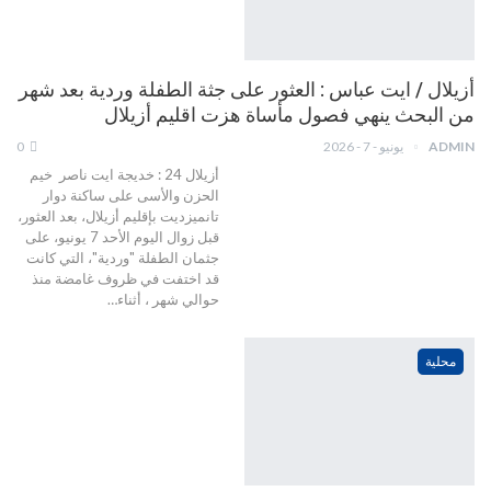
أزيلال / ايت عباس : العثور على جثة الطفلة وردية بعد شهر
من البحث ينهي فصول مأساة هزت اقليم أزيلال
ADMIN
يونيو - 7 - 2026
0
أزيلال 24 : خديجة ايت ناصر خيم
الحزن والأسى على ساكنة دوار
تانميزديت بإقليم أزيلال، بعد العثور،
قبل زوال اليوم الأحد 7 يونيو، على
جثمان الطفلة "وردية"، التي كانت
قد اختفت في ظروف غامضة منذ
حوالي شهر ، أثناء…
محلية