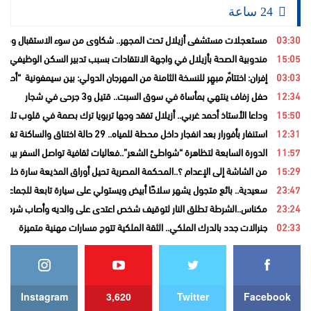
24 ساعة
03:30
مستعجلات مستشفى أزيلال تحت المجهر.. شكاوى من سوء الاستقبال ومطال
15:05
مندوبية الصحة بأزيلال في واجهة الانتقادات بسبب تدبير السكن الوظيفي و
03:03
إفران: اختتامٌ مبهِر للنسخة الثامنة من المهرجان الدولي: بين سيمفونية “أح
12:34
حفل زفاف ينتهي بمأساة في سوق السبت.. قتيل و3 جرحى في شجار
15:50
وداعا الأستاذ أحمد غربي.. أزيلال تفقد وجها تربويا ترك بصمة في قلوب تلامي
12:31
استنفار بأفورار بعد انفجار داخل محطة للمياه.. 29 حالة اختناق والساكنة تغادر منازلها خوفاً من الغاز
11:57
الدورة السابعة لتظاهرة “شواطئ الشعر”..فعاليات ثقافية تواصل السفر بين ا
15:29
من الشاشة إلى الإعدام ؟..المحكمة المصرية تحيل أوراق المذيعة سارة خليفة
23:47
سعيدية.. بائع متجول يشهر سلاحًا أبيض ويستولي على سيارة تابعة للجماعة قب
23:24
مكناس..الشرطة تطلق النار لتوقيف شخص اعتدى على والديه وأصاب شرطيا ب
02:33
جنرالات جدد بالدرك الملكي.. الثقة الملكية تتوج مسارات مهنية متميزة
Instagram
3,620
Twitter
Facebook