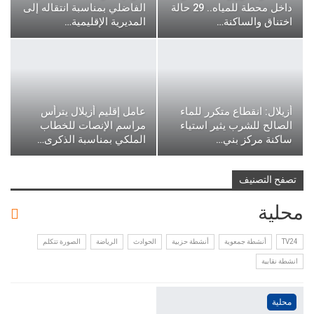
داخل محطة للمياه.. 29 حالة
الفاضلي بمناسبة انتقاله إلى
اختناق والساكنة…
المديرية الإقليمية…
أزيلال: انقطاع متكرر للماء
عامل إقليم أزيلال يترأس
الصالح للشرب يثير استياء
مراسم الإنصات للخطاب
ساكنة مركز بني…
الملكي بمناسبة الذكرى…
تصفح التصنيف
محلية
TV24
أنشطة جمعوية
أنشطة حزبية
الحوادث
الرياضة
الصورة تتكلم
انشطة نقابية
محلية