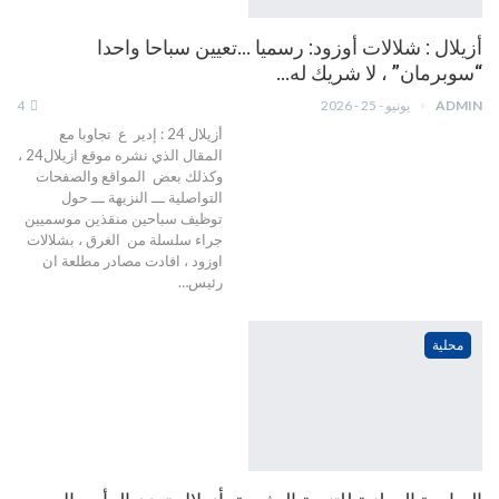
أزيلال : شلالات أوزود: رسميا …تعيين سباحا واحدا
“سوبرمان” ، لا شريك له…
ADMIN
يونيو - 25 - 2026
4
أزيلال 24 : إدير ع تجاوبا مع
المقال الذي نشره موقع ازيلال24 ،
وكذلك بعض المواقع والصفحات
التواصلية ـــ النزيهة ـــ حول
توظيف سباحين منقذين موسميين
جراء سلسلة من الغرق ، بشلالات
اوزود ، افادت مصادر مطلعة ان
رئيس…
محلية