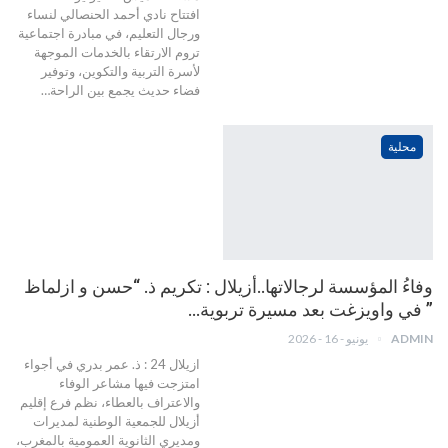
افتتاح نادي أحمد الحنصالي لنساء
ورجال التعليم، في مبادرة اجتماعية
تروم الارتقاء بالخدمات الموجهة
لأسرة التربية والتكوين، وتوفير
فضاء حديث يجمع بين الراحة…
محلية
وفاءُ المؤسسة لرجالاتها..أزيلال : تكريم ذ. “حسن و ازلماظ
” في واويزغت بعد مسيرة تربوية…
ADMIN
يونيو - 16 - 2026
ازيلال 24 : ذ. عمر بدري في أجواء
امتزجت فيها مشاعر الوفاء
والاعتراف بالعطاء، نظم فرع إقليم
أزيلال للجمعية الوطنية لمديرات
ومديري الثانوية العمومية بالمغرب،