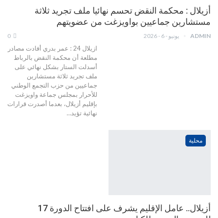
أزيلال : محكمة النقض تحسم نهائيا ملف تجريد ثلاثة
مستشارين جماعيين بواويزغت من عضويتهم
ADMIN
يونيو - 6 - 2026
0
ازيلال 24 : عمر بدري أفادت مصادر
مطلعة أن محكمة النقض بالرباط
أسدلت الستار بشكل نهائي على
ملف تجريد ثلاثة مستشارين
جماعيين من حزب التجمع الوطني
للأحرار بمجلس جماعة واويزغت
بإقليم أزيلال، بعدما أصدرت قرارات
نهائية تؤيد…
محلية
أزيلال.. عامل الإقليم يشرف على افتتاح الدورة 17