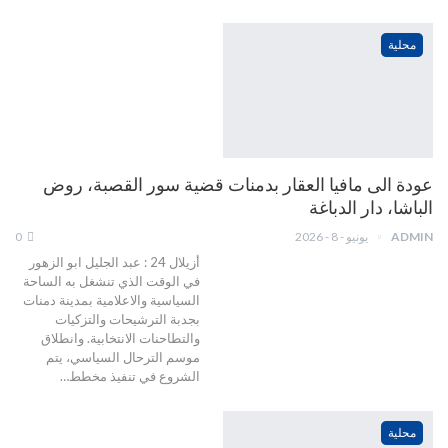
محلية
عودة الى مافيا العقار بدمنات قضية سور القصبة، روض
الباشا، دار الدباغة
ADMIN
يونيو - 8 - 2026
0
أزيلال 24 : عبد الجليل ابو الزهور
في الوقت الذي تنشغل به الساحة
السياسية والاعلامية بمدينة دمنات
بجدبة الترشيحات والتزكيات
والتطاحنات الانتخابية. وانطلاق
موسم الترحال السياسي، يتم
الشروع في تنفيذ مخطط…
محلية